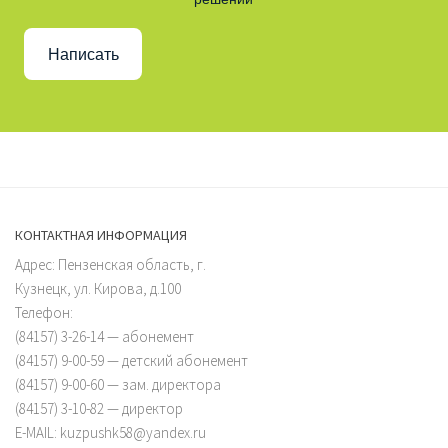
Написать
КОНТАКТНАЯ ИНФОРМАЦИЯ
Адрес: Пензенская область, г.
Кузнецк, ул. Кирова, д.100
Телефон:
(84157) 3-26-14 — абонемент
(84157) 9-00-59 — детский абонемент
(84157) 9-00-60 — зам. директора
(84157) 3-10-82 — директор
E-MAIL: kuzpushk58@yandex.ru