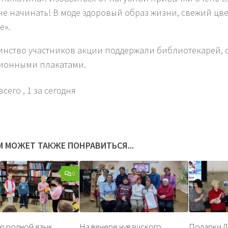
не начинать! В моде здоровый образ жизни, свежий цве
е».
нство участников акции поддержали библиотекарей, с
ионными плакатами.
всего
, 1 за сегодня
М МОЖЕТ ТАКЖЕ ПОНРАВИТЬСЯ...
0
ю родной язык
На вечере чувашского
Подарки Д