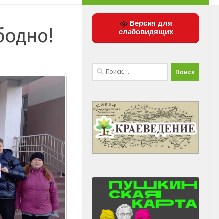
Версия для
бодно!
слабовидящих
Найти: