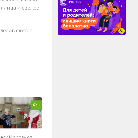
т лица и свежее
делав фото с
0
еду Морозу от