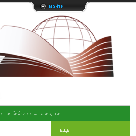
Войти
онная библиотека периодики
ЕЩЁ