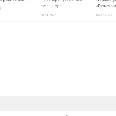
фольклора
«Гармонии
5
28.11.2025
06.12.2023