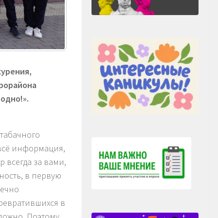
курения,
крорайона
одно!».
табачного
 всё информация,
 всегда за вами,
ность, в первую
печно
превратившихся в
ложно. Поэтому