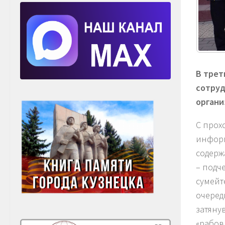
В трет
сотруд
органи
С прох
информ
содерж
– подч
сумейт
очеред
затяну
«рабов