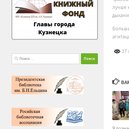
лучше 
дыхани
Больши
агитац
37 
Найти:
ВА
Я позна