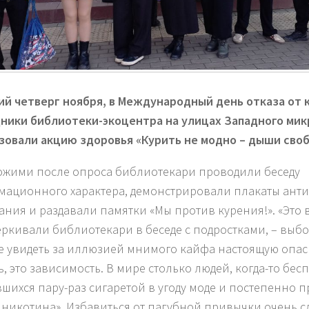
ий четверг ноября, в Международный день отказа от 
ники библиотеки-экоцентра на улицах Западного ми
зовали акцию здоровья «Курить не модно – дыши своб
ожими после опроса библиотекари проводили беседу
ационного характера, демонстрировали плакаты анти
ания и раздавали памятки «Мы против курения!». «Это
еркивали библиотекари в беседе с подростками, – выбор
е увидеть за иллюзией мнимого кайфа настоящую опас
ь, это зависимость. В мире столько людей, когда-то бес
вшихся пару-раз сигаретой в угоду моде и постепенно 
 никотина». Избавиться от пагубной привычки очень с