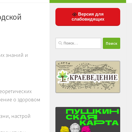
Версия для
одской
слабовидящих
Найти:
их знаний и
еоретических
ение о здоровом
зни, настрой