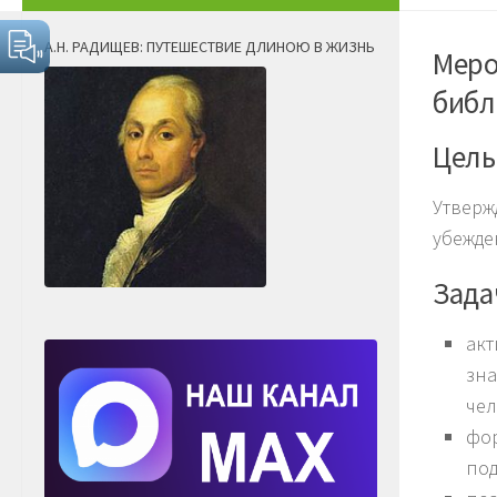
А.Н. РАДИЩЕВ: ПУТЕШЕСТВИЕ ДЛИНОЮ В ЖИЗНЬ
Меро
библ
Цель
Утверж
убежде
Зада
акт
зна
чел
фор
под