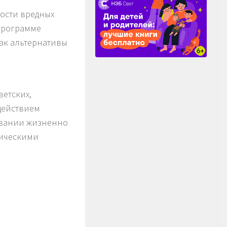
ности вредных
программе
ак альтернативы
етских,
действием
овании жизненно
зическими