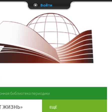
Войти
онная библиотека периодики
Т ЖИЗНЬ»
ЕЩЁ