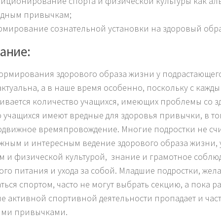
иционирование спорта и физической культуры как ал
едным привычкам;
мирование сознательной установки на здоровый обра
ание:
ормирования здорового образа жизни у подрастающег
актуальна, а в наше время особенно, поскольку с кажд
ивается количество учащихся, имеющих проблемы со з
 учащихся имеют вредные для здоровья привычки, в то
движное времяпровождение. Многие подростки не сч
жным и интересным ведение здорового образа жизни,
м и физической культурой, знание и грамотное собл
ого питания и ухода за собой. Младшие подростки, же
ться спортом, часто не могут выбрать секцию, а пока р
е активной спортивной деятельности пропадает и час
ыми привычками.