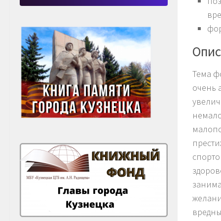
поз
вр
фор
Опис
Тема ф
очень 
увелич
немало
малопо
прести
спорто
здоров
занима
желани
вредн