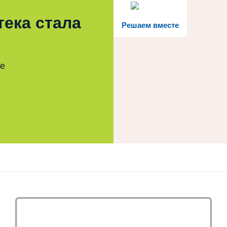
тека стала
Решаем вместе
те