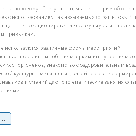
ая к здоровому образу жизни, мы не говорим об опас
ек с использованием так называемых «страшилок». В 
 акцент на позиционирование физкультуры и спорта, к
м привычкам.
те используются различные формы мероприятий,
енных спортивным событиям, ярким выступлениям сов
ских спортсменов, знакомство с оздоровительным воз
ской культуры, разъяснение, какой эффект в формир
 навыков и умений дают систематические занятия фи
нениями.
зад