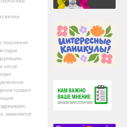
ьтернативы
з жизни.
о поколения
ым годом
доровьем,
м числе
итают
 увлечение
юдение правил
лающие
аздумывают,
то заменяется