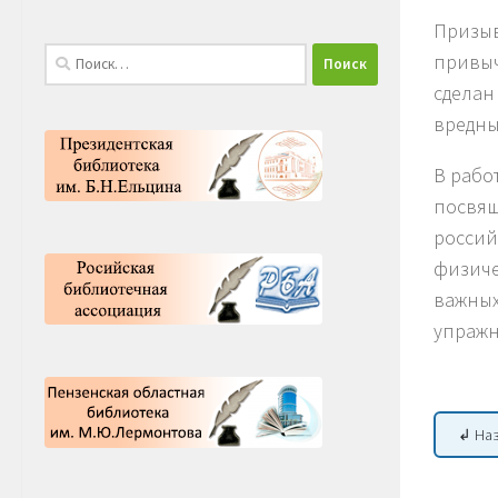
Призыв
Найти:
привыч
сделан
вредны
В рабо
посвящ
россий
физиче
важных
упраж
↲ На