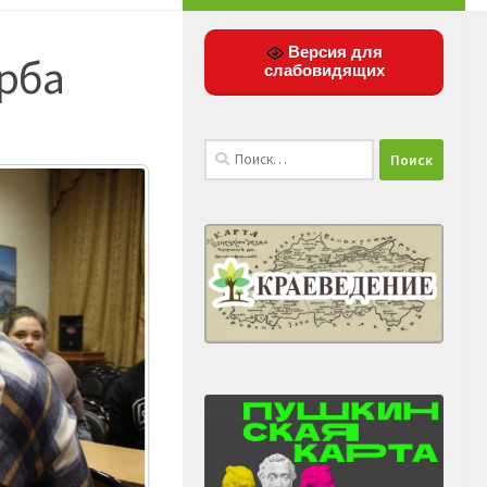
Версия для
ерба
слабовидящих
Найти: