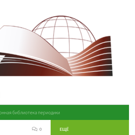
онная библиотека периодики
0
ЕЩЁ