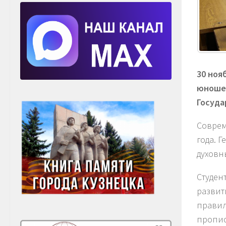
30 ноя
юношес
Госуда
Соврем
года. 
духовн
Студен
развит
правил
пропис