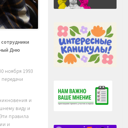
й сотрудники
нный Дню
30 ноября 1993
и передачи
зникновения и
шнему виду и
 Эти правила
ии и