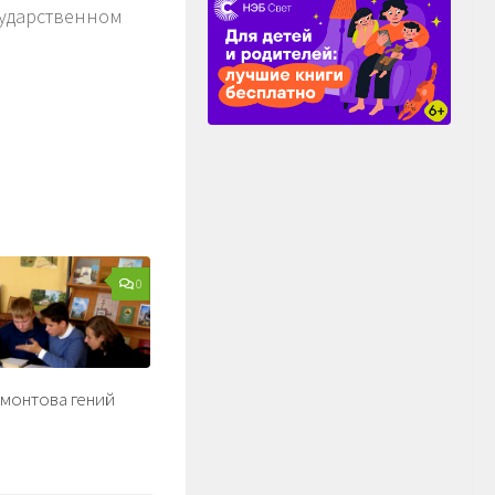
сударственном
0
монтова гений