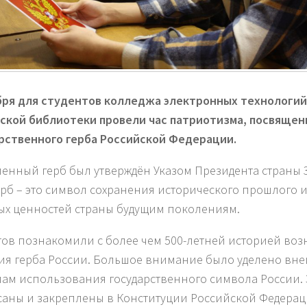
бря для студентов колледжа электронных технологи
кой библиотеки провели час патриотизма, посвяще
рственного герба Российской Федерации.
енный герб был утверждён Указом Президента страны 
Герб – это символ сохранения исторического прошлого 
ых ценностей страны будущим поколениям.
тов познакомили с более чем 500-летней историей во
ия герба России. Большое внимание было уделено вне
ам использования государственного символа России.
аны и закреплены в Конституции Российской Федерац