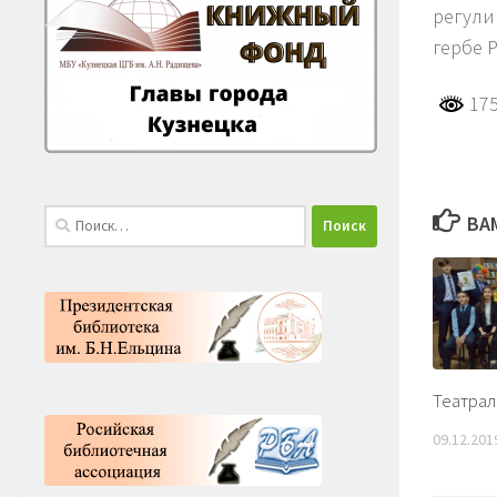
регули
гербе 
175
Найти:
ВА
Театрал
09.12.201