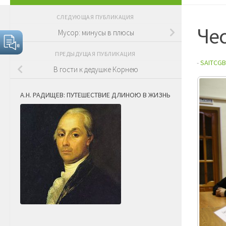
СЛЕДУЮЩАЯ ПУБЛИКАЦИЯ
Чес
Мусор: минусы в плюсы
ПРЕДЫДУЩАЯ ПУБЛИКАЦИЯ
-
SAITCGB
В гости к дедушке Корнею
А.Н. РАДИЩЕВ: ПУТЕШЕСТВИЕ ДЛИНОЮ В ЖИЗНЬ