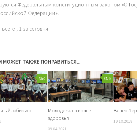
руются Федеральным конституционным законом «О Го
Российской Федерации».
 всего
, 1 за сегодня
М МОЖЕТ ТАКЖЕ ПОНРАВИТЬСЯ...
0
0
ьный лабиринт
Молодёжь на волне
Вечен Лер
здоровья
9
19.10.2018
09.04.2021