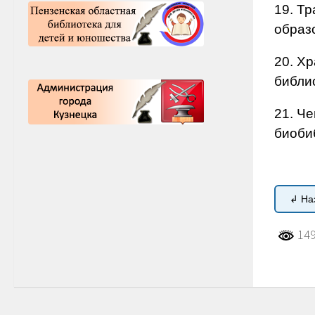
19. Т
образ
20. Хр
библи
21. Ч
биоби
↲ На
149