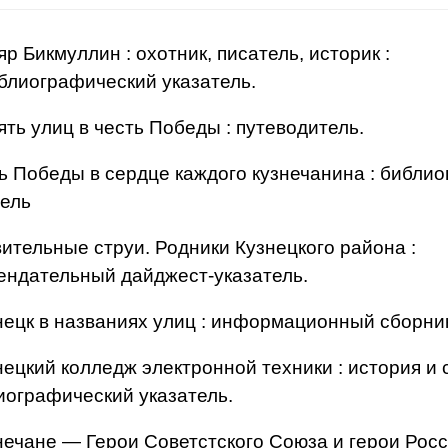
яр Бикмуллин : охотник, писатель, историк :
блиографический указатель.
ять улиц в честь Победы : путеводитель.
нь Победы в сердце каждого кузнечанина : библи
тель
вительные струи. Родники Кузнецкого района :
ендательный дайджест-указатель.
знецк в названиях улиц : информационный сборни
знецкий колледж электронной техники : история и
лиографический указатель.
нечане — Герои Советстского Союза и герои Росс