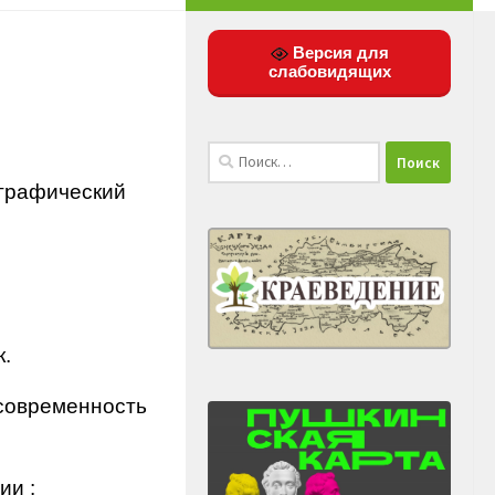
Версия для
слабовидящих
Найти:
ографический
к.
 современность
ии :