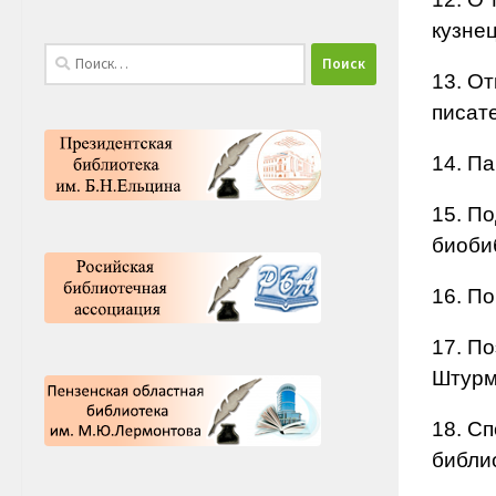
кузне
Найти:
13. От
писат
14. П
15. По
биоби
16. П
17. По
Штурм
18. Сп
библи