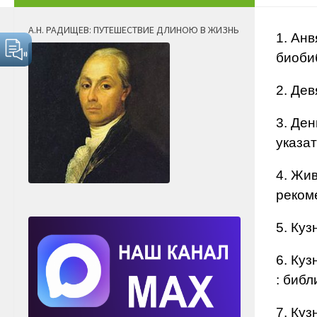
А.Н. РАДИЩЕВ: ПУТЕШЕСТВИЕ ДЛИНОЮ В ЖИЗНЬ
1. Анв
биоби
2. Дев
3. Де
указа
4. Жи
реком
5. Ку
6. Ку
: биб
7. Куз