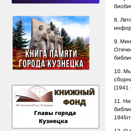
биоби
8. Лет
инфор
9. Ми
Отече
библи
10. М
сборн
(1941 
11. Н
библи
1945гг
12. О 