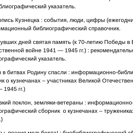
блиографический указатель.
опись Кузнецка : события, люди, цифры (ежегодник
мационный библиографический справочник.
нувших дней святая память (к 70-летию Победы в
ственной войне 1941 — 1945 гг.) : рекомендател
ографический указатель.
ы в битвах Родину спасли : информационно-библ
ик о кузнечанах – участниках Великой Отечестве
– 1945 гг.)
изкий поклон, земляки-ветераны : информационно
ографический сборник о кузнечанах – тружениках
.)
ты, поэзия мольберта! : биобиблиографический с