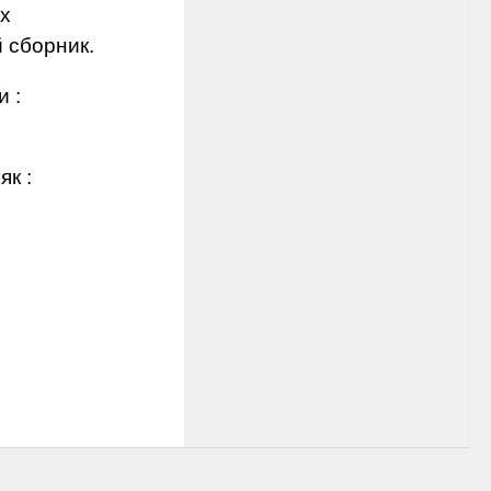
их
 сборник.
 :
к :