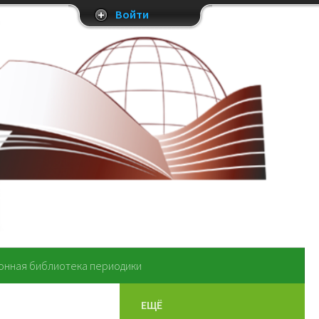
Войти
онная библиотека периодики
ЕЩЁ