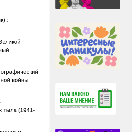
) :
 Великой
ьный
иографический
нной войны
-
 тыла (1941-
борник о