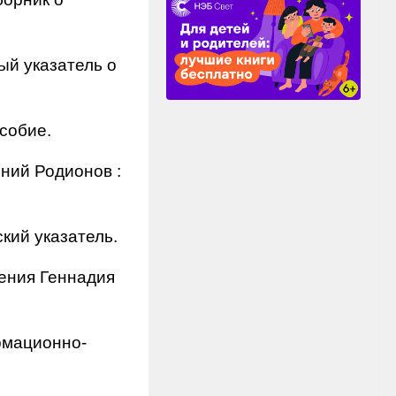
ый указатель о
собие.
ений Родионов :
кий указатель.
дения Геннадия
ормационно-