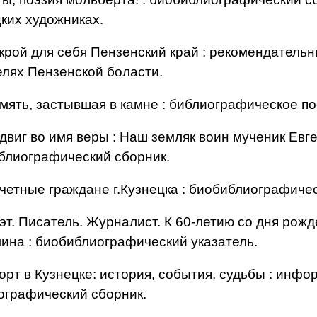
цких художниках.
крой для себя Пензенский край : рекомендательн
елях Пензенской боласти.
амять, застывшая в камне : библиографическое по
двиг во имя веры : Наш земляк воин мученик Евг
блиографический сборник.
очетные граждане г.Кузнецка : биобиблиографичес
эт. Писатель. Журналист. К 60-летию со дня рож
ина : биобиблиографический указатель.
орт в Кузнецке: история, события, судьбы : инф
ографический сборник.