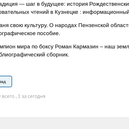
радиция — шаг в будущее: история Рождественск
овательных чтений в Кузнецке : информационный
аня свою культуру. О народах Пензенской области
ографическое пособие.
емпион мира по боксу Роман Кармазин – наш земля
блиографический сборник.
зад
 всего
, 3 за сегодня