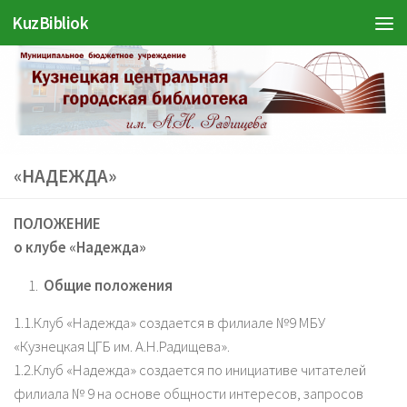
Войти
KuzBibliok
Перейти к содержимому
«НАДЕЖДА»
ПОЛОЖЕНИЕ
о клубе «Надежда»
Общие положения
1.1.Клуб «Надежда» создается в филиале №9 МБУ
«Кузнецкая ЦГБ им. А.Н.Радищева».
1.2.Клуб «Надежда» создается по инициативе читателей
филиала № 9 на основе общности интересов, запросов