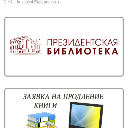
E-MAIL: kuzpushk58@yandex.ru