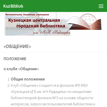
Войти
KuzBibliok
Перейти к содержимому
«ОБЩЕНИЕ»
ПОЛОЖЕНИЕ
о клубе «Общение»
Общие положения
Клуб «Общение» создается в филиале №5 МБУ
«Кузнецкая ЦГБ им. А.Н.Радищева» по инициативе
библиотекарей филиала № 5 на основе общности
интересов, запросов пользователей библиотеки и