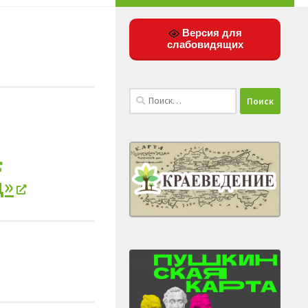
Версия для
слабовидящих
Найти:
д»