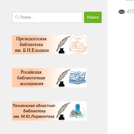
435
Найти: