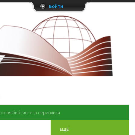
Войти
онная библиотека периодики
ЕЩЁ