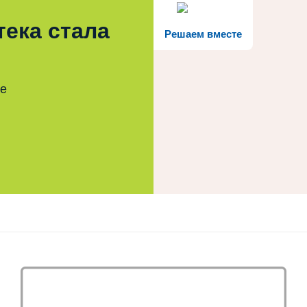
тека стала
Решаем вместе
те