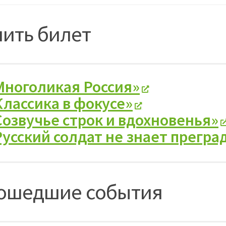
пить билет
Многоликая Россия»
Классика в фокусе»
Созвучье строк и вдохновенья»
Русский солдат не знает прегра
ошедшие события