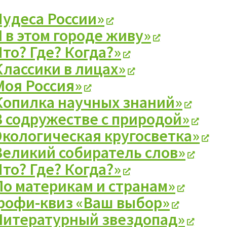
Чудеса России»
Я в этом городе живу»
Что? Где? Когда?»
Классики в лицах»
Моя Россия»
Копилка научных знаний»
В содружестве с природой»
Экологическая кругосветка»
Великий собиратель слов»
Что? Где? Когда?»
По материкам и странам»
рофи-квиз «Ваш выбор»
Литературный звездопад»