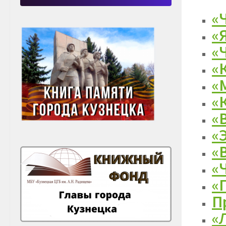
«
«
«
«
«
«
«
«
«
«
«
П
«