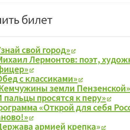
пить билет
Узнай свой город»
Михаил Лермонтов: поэт, худож
фицер»
Обед с классиками»
Жемчужины земли Пензенской
И пальцы просятся к перу»
рограмма «Открой для себя Ро
аново!»
Держава армией крепка»