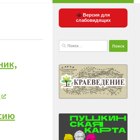
Версия для
слабовидящих
Найти:
ник,
»
ссию