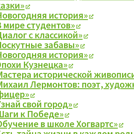
казки»
Новогодняя история»
В мире студентов»
Диалог с классикой»
Лоскутные забавы»
Новогодняя история»
Эпохи Кузнецка»
Мастера исторической живопис
Михаил Лермонтов: поэт, худож
фицер»
Узнай свой город»
Шаги к Победе»
Обучение в школе Хогвартс»
Есть тайна жизни в каждом ро