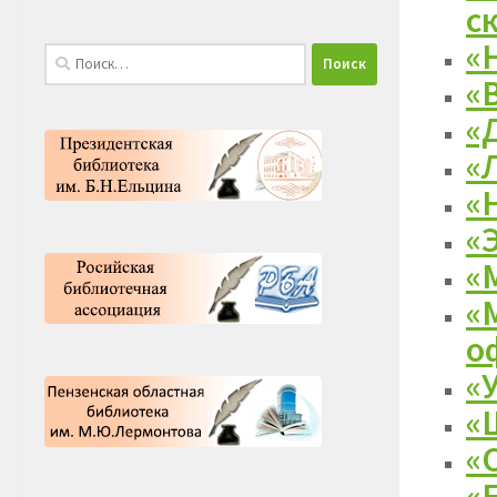
с
«
Найти:
«
«
«
«
«
«
«
о
«
«
«
«