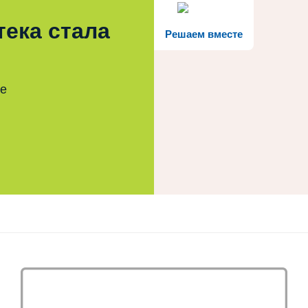
тека стала
Решаем вместе
те