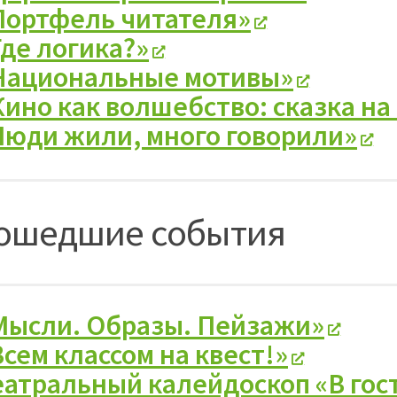
Портфель читателя»
Где логика?»
Национальные мотивы»
Кино как волшебство: сказка на
Люди жили, много говорили»
ошедшие события
Мысли. Образы. Пейзажи»
Всем классом на квест!»
еатральный калейдоскоп «В гост