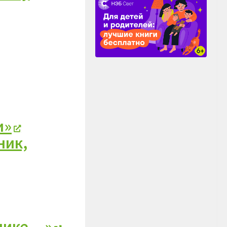
и»
ник,
днике…»