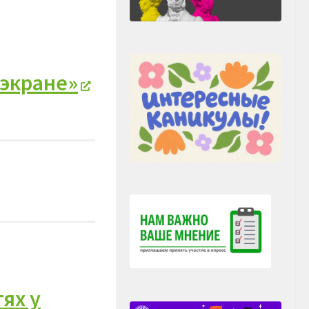
 экране»
ях у