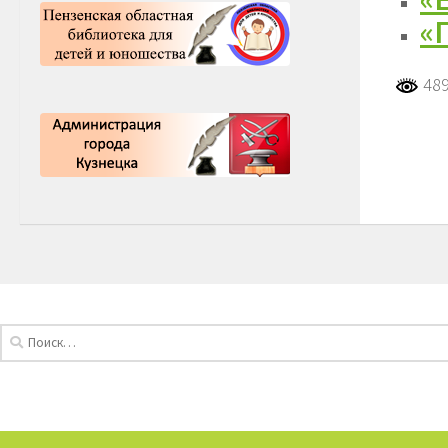
«
489