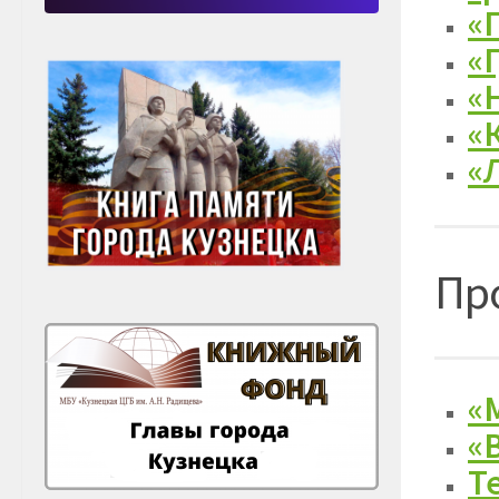
«
«
«
«
«
Пр
«
«
Т