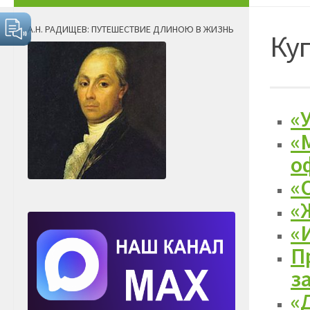
А.Н. РАДИЩЕВ: ПУТЕШЕСТВИЕ ДЛИНОЮ В ЖИЗНЬ
Ку
«
«
о
«
«
«
П
з
«