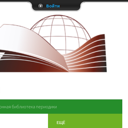
Войти
онная библиотека периодики
ЕЩЁ