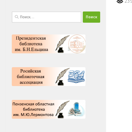
239
Найти: