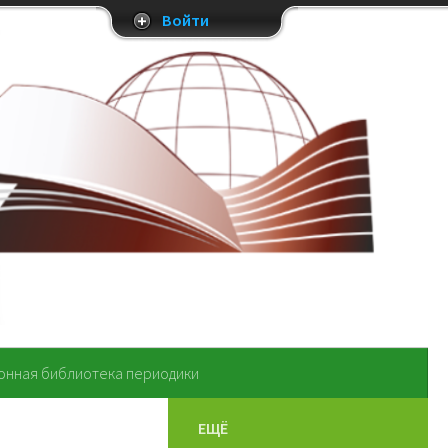
Войти
онная библиотека периодики
ЕЩЁ