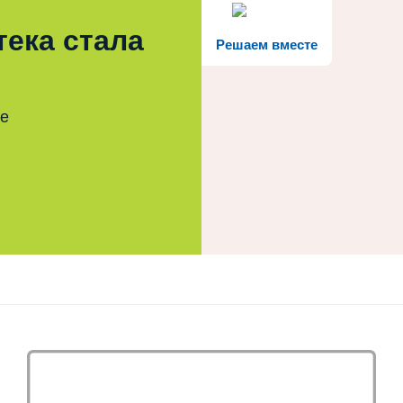
тека стала
Решаем вместе
те