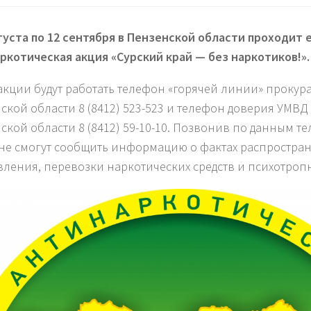
вгуста по 12 сентября в Пензенской области проходит
ркотическая акция «Сурский край — без наркотиков!»
.
 акции будут работать телефон «горячей линии» прокур
ской области 8 (8412) 523-523 и телефон доверия УМВД
ской области 8 (8412) 59-10-10. Позвонив по данным т
не смогут сообщить информацию о фактах распростран
вления, перевозки наркотических средств и психотроп