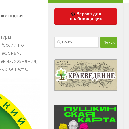
Версия для
 ежегодная
слабовидящих
атуры
Найти:
 России по
елефонам,
ения, хранения,
ных веществ.