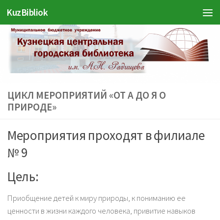
Войти
KuzBibliok
Перейти к содержимому
ЦИКЛ МЕРОПРИЯТИЙ «ОТ А ДО Я О
ПРИРОДЕ»
Мероприятия проходят в филиале
№ 9
Цель:
Приобщение детей к миру природы, к пониманию ее
ценности в жизни каждого человека, привитие навыков