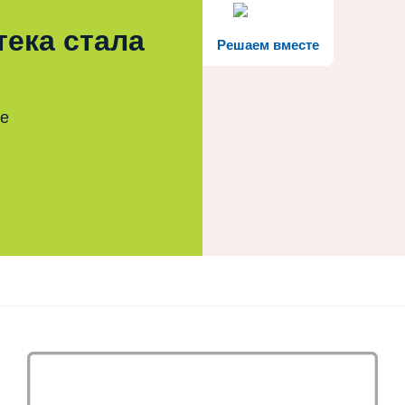
тека стала
Решаем вместе
те