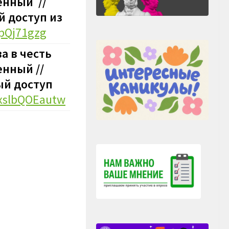
енный //
й доступ из
ppQj71gzg
а в честь
енный //
ный доступ
exslbQOEautw