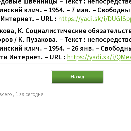
довые швейницы – Текст : непосредств
инский клич. – 1954. – 7 мая. – Свободны
 Интернет. – URL :
https://yadi.sk/i/DUGIS
кова, К. Социалистические обязательств
ров / К. Пузакова. – Текст : непосредств
инский клич. – 1954. – 26 янв. – Свобод
ети Интернет. – URL :
https://yadi.sk/i/QM
Назад
всего
, 1 за сегодня