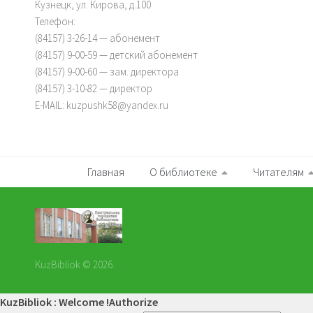
Кузнецк, ул. Кирова, д.100
Телефон:
(84157) 3-26-14 — абонемент
(84157) 9-00-59 — детский абонемент
(84157) 9-00-60 — зам. директора
(84157) 3-10-82 — директор
E-MAIL: kuzpushk58@yandex.ru
Главная
О библиотеке
Читателям
KuzBibliok © 2026.
KuzBibliok : Welcome !
Authorize