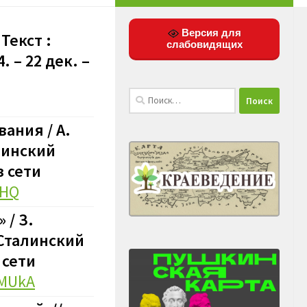
Версия для
Текст :
слабовидящих
 – 22 дек. –
Найти:
ания / А.
линский
з сети
THQ
 / З.
 Сталинский
 сети
zMUkA