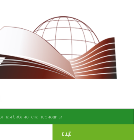
онная библиотека периодики
ЕЩЁ