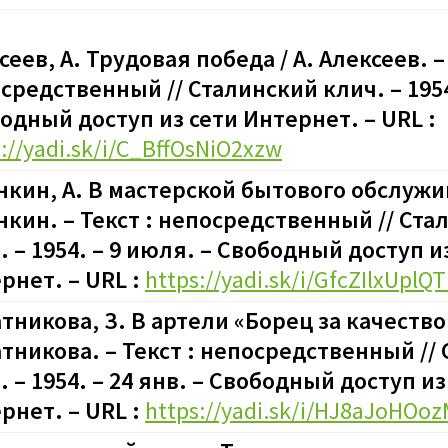
сеев, А. Трудовая победа / А. Алексеев. – 
средственный // Сталинский клич. – 1954.
одный доступ из сети Интернет. – URL :
://yadi.sk/i/C_BffOsNiO2xzw
нкин, А. В мастерской бытового обслужив
нкин. – Текст : непосредственный // Ста
. – 1954. – 9 июля. – Свободный доступ и
рнет. – URL :
https://yadi.sk/i/GfcZIlxUplQ
тникова, З. В артели «Борец за качество»
тникова. – Текст : непосредственный //
. – 1954. – 24 янв. – Свободный доступ из
рнет. – URL :
https://yadi.sk/i/HJ8aJoHOo