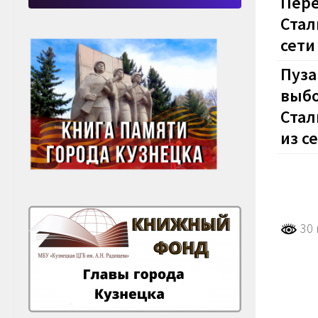
Пере
Стал
сети
Пуза
выбо
Стал
из с
30 