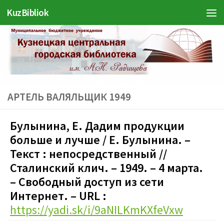
KuzBibliok
Перейти к содержимому
АРТЕЛЬ ВАЛЯЛЬЩИК 1949
Булынина, Е. Дадим продукции
больше и лучше / Е. Булынина. –
Текст : непосредственный //
Сталинский клич. – 1949. – 4 марта.
– Свободный доступ из сети
Интернет. – URL :
https://yadi.sk/i/9aNILKmKXfeVxw