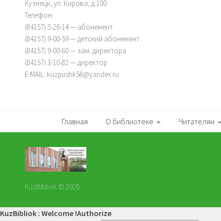
Кузнецк, ул. Кирова, д.100
Телефон:
(84157) 3-26-14 — абонемент
(84157) 9-00-59 — детский абонемент
(84157) 9-00-60 — зам. директора
(84157) 3-10-82 — директор
E-MAIL: kuzpushk58@yandex.ru
Главная
О библиотеке
Читателям
KuzBibliok © 2026.
KuzBibliok : Welcome !
Authorize