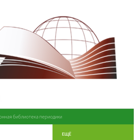
онная библиотека периодики
ЕЩЁ