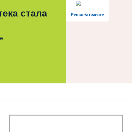
тека стала
Решаем вместе
те