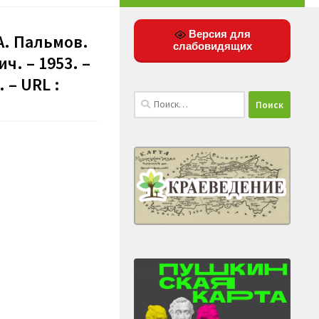
Версия для
А. Пальмов.
слабовидящих
ч. – 1953. –
 – URL :
Найти: