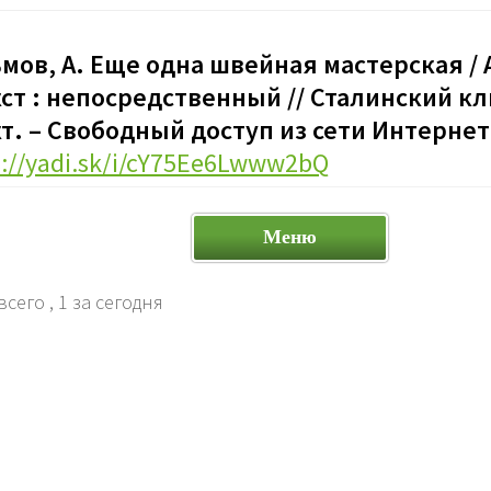
мов, А. Еще одна швейная мастерская / 
кст : непосредственный // Сталинский кли
кт. – Свободный доступ из сети Интернет.
s://yadi.sk/i/cY75Ee6Lwww2bQ
Меню
всего
, 1 за сегодня