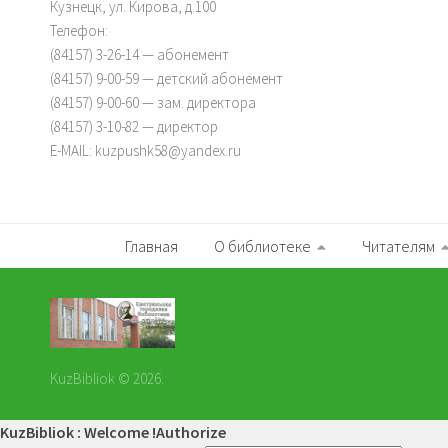
Кузнецк, ул. Кирова, д.100
Телефон:
(84157) 3-26-14 — абонемент
(84157) 9-00-59 — детский абонемент
(84157) 9-00-60 — зам. директора
(84157) 3-10-82 — директор
E-MAIL: kuzpushk58@yandex.ru
Главная
О библиотеке
Читателям
KuzBibliok © 2026.
KuzBibliok : Welcome !
Authorize