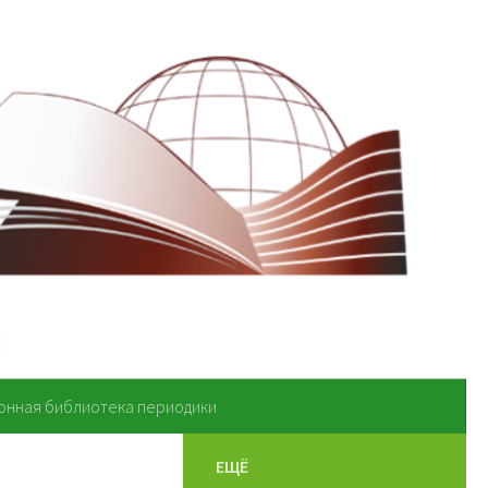
онная библиотека периодики
ЕЩЁ