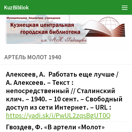
KuzBibliok
Перейти к содержимому
АРТЕЛЬ МОЛОТ 1940
Алексеев, А. Работать еще лучше /
А. Алексеев. – Текст :
непосредственный // Сталинский
клич. – 1940. – 10 сент. – Свободный
доступ из сети Интернет. – URL :
https://yadi.sk/i/PwUL2zqsBgUT0Q
Гвоздев, Ф. «В артели «Молот»