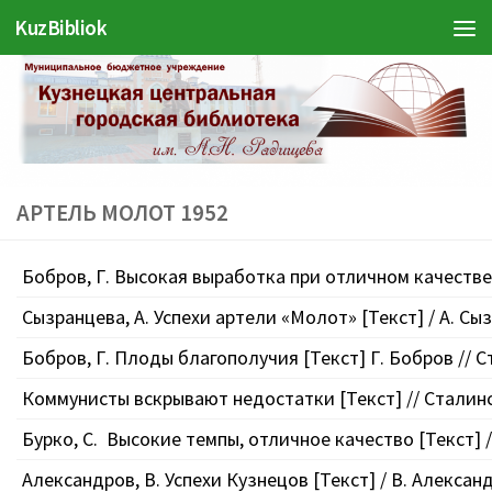
KuzBibliok
Перейти к содержимому
АРТЕЛЬ МОЛОТ 1952
Бобров, Г. Высокая выработка при отличном качестве [
Сызранцева, А. Успехи артели «Молот» [Текст] / А. Сыз
Бобров, Г. Плоды благополучия [Текст] Г. Бобров // С
Коммунисты вскрывают недостатки [Текст] // Сталинск
Бурко, С. Высокие темпы, отличное качество [Текст] / 
Александров, В. Успехи Кузнецов [Текст] / В. Александ