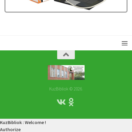
KuzBibliok © 2026.
KuzBibliok : Welcome !
Authorize