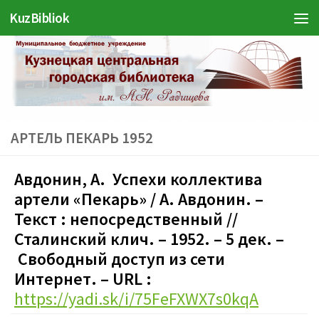
KuzBibliok
Перейти к содержимому
АРТЕЛЬ ПЕКАРЬ 1952
Авдонин, А. Успехи коллектива
артели «Пекарь» / А. Авдонин. –
Текст : непосредственный //
Сталинский клич. – 1952. – 5 дек. –
Свободный доступ из сети
Интернет. – URL :
https://yadi.sk/i/75FeFXWX7s0kqA