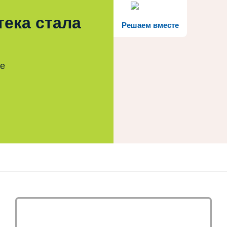
тека стала
Решаем вместе
те