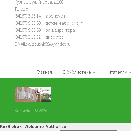
Кузнецк, ул. Кирова, д.100
Телефон:
(84157) 3-26-14 — абонемент
(84157) 9-00-59 — детский абонемент
(84157) 9-00-60 — зам. директора
(84157) 3-10-82 — директор
E-MAIL: kuzpushk58@yandex.ru
Главная
О библиотеке
Читателям
KuzBibliok © 2026.
KuzBibliok : Welcome !
Authorize