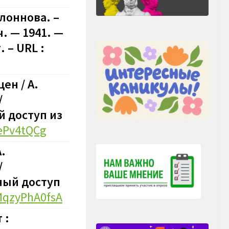
клоннова. –
. — 1941. —
 – URL :
ен / А.
/
й доступ из
RePv4tQCg
.
/
дный доступ
dMqzyPhA0fsA
 :