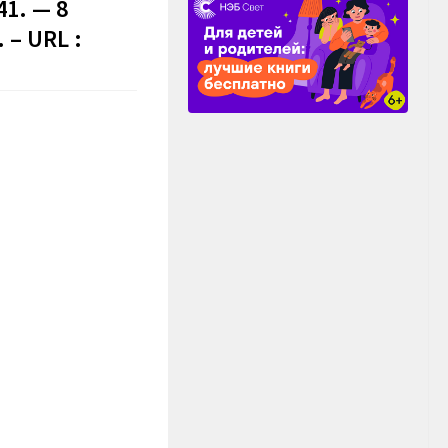
1. — 8
 – URL :