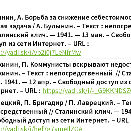
нин, А. Борьба за снижение себестоимо
ая задача / А. Булынин. – Текст : непос
талинский клич. — 1941. — 13 мая. – Сво
уп из сети Интернет. – URL :
://yadi.sk/i/vb2i0j7LeNfrMw
инин, П. Коммунисты вскрывают недост
инин. – Текст : непосредственный // С
. 1941. — 12 апр. – Свободный доступ из 
рнет. – URL :
https://yadi.sk/i/-_G9KKNDS
ецкий, П. Бригадир / П. Лаврецкий. – Тек
средственный // Сталинский клич. — 194
ободный доступ из сети Интернет. – URL 
://yadi.sk/i/hef7g7ymeIlZQA