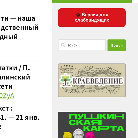
Версия для
сти — наша
слабовидящих
редственный
бодный
Найти:
атки / П.
талинский
сети
Z0ZyA
ст :
1. — 21 янв.
: