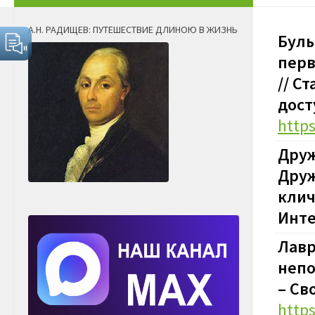
А.Н. РАДИЩЕВ: ПУТЕШЕСТВИЕ ДЛИНОЮ В ЖИЗНЬ
Булы
перв
// С
дост
https
Друж
Друж
клич
Инте
Лавр
непо
– Св
https