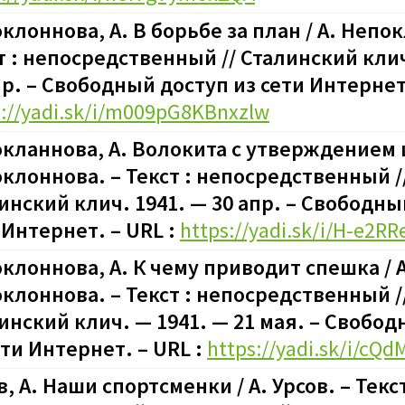
клоннова, А. В борьбе за план / А. Непо
т : непосредственный // Сталинский клич
пр. – Свободный доступ из сети Интернет.
s://yadi.sk/i/m009pG8KBnxzlw
кланнова, А. Волокита с утверждением ц
клоннова. – Текст : непосредственный /
инский клич. 1941. — 30 апр. – Свободны
 Интернет. – URL :
https://yadi.sk/i/H-e2R
клоннова, А. К чему приводит спешка / А
клоннова. – Текст : непосредственный /
инский клич. — 1941. — 21 мая. – Свобо
ети Интернет. – URL :
https://yadi.sk/i/cQ
в, А. Наши спортсменки / А. Урсов. – Текст