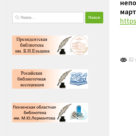
непо
март
Найти:
http
32 