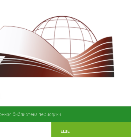
онная библиотека периодики
ЕЩЁ