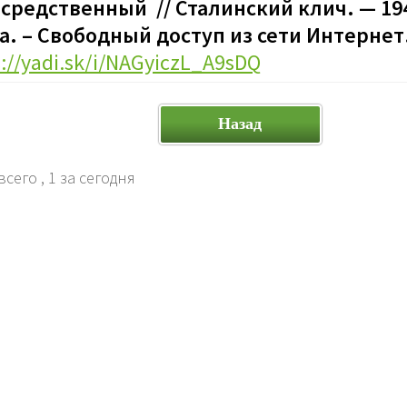
средственный // Сталинский клич. — 194
а. – Свободный доступ из сети Интернет.
s://yadi.sk/i/NAGyiczL_A9sDQ
Назад
всего
, 1 за сегодня