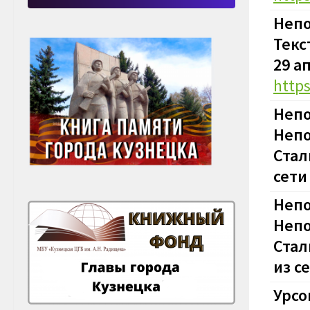
Непо
Текс
29 а
http
Непо
Непо
Стал
сети
Непо
Непо
Стал
из с
Урсо