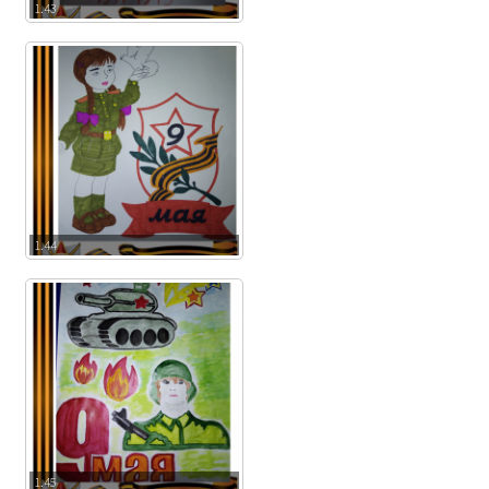
1.43
1.44
1.45