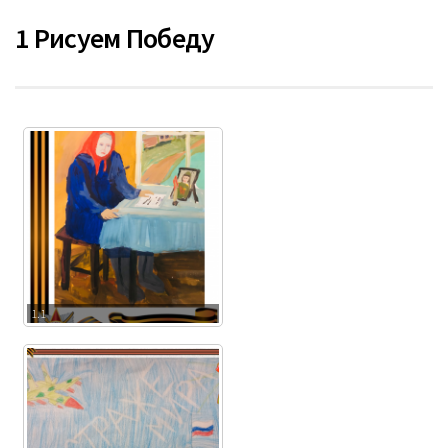
2 Как хорошо на свете без войны!
1 Рисуем Победу
3 Живые легенды
4 Мой день Победы!
1.1