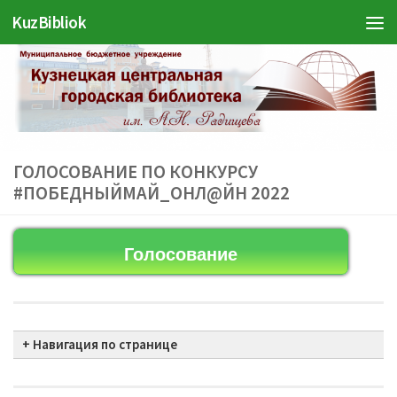
KuzBibliok
Перейти к содержимому
ГОЛОСОВАНИЕ ПО КОНКУРСУ
#ПОБЕДНЫЙМАЙ_ОНЛ@ЙН 2022
Голосование
+ Навигация по странице
1 Рисуем Победу