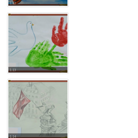
1.12
1.13
1.14