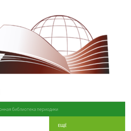
онная библиотека периодики
ЕЩЁ