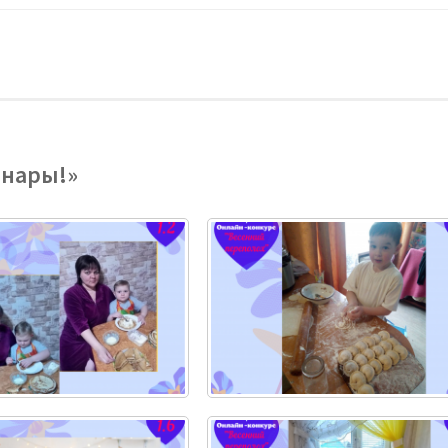
инары!»