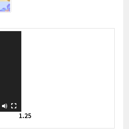
леер
1.25