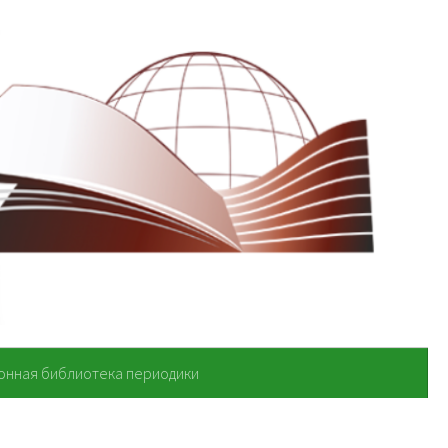
онная библиотека периодики