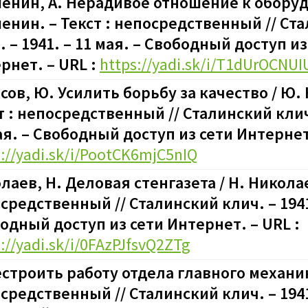
енин, А. Нерадивое отношение к оборуд
енин. – Текст : непосредственный // Ст
. – 1941. – 11 мая. – Свободный доступ из
рнет. – URL :
https://yadi.sk/i/T1dUrOCNU
сов, Ю. Усилить борьбу за качество / Ю. 
т : непосредственный // Сталинский клич.
ая. – Свободный доступ из сети Интернет.
s://yadi.sk/i/PootCK6mjC5nIQ
лаев, Н. Деловая стенгазета / Н. Николае
средственный // Сталинский клич. – 1941.
одный доступ из сети Интернет. – URL :
://yadi.sk/i/0FAzPJfsvQ2ZTg
строить работу отдела главного механика
средственный // Сталинский клич. – 1941.