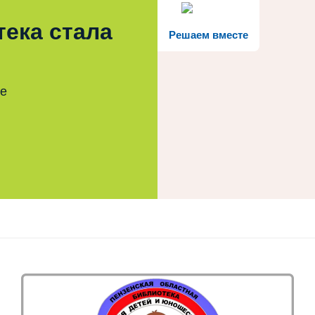
тека стала
Решаем вместе
те