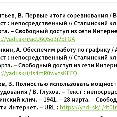
тьев, В. Первые итоги соревнования / В
кст : непосредственный // Сталинский кли
рта. – Свободный доступ из сети Интернет
s://yadi.sk/i/acU6Q5q3i25FGA
нкин, А. Обеспечим работу по графику / 
кст : непосредственный // Сталинский кли
арта. – Свободный доступ из сети Интерне
s://yadi.sk/i/ts4mR0wvYsKEFQ
ов, В. Полностью использовать мощност
удования / В. Глухов. – Текст : непосред
инский клич. – 1941. – 28 марта. – Своб
ети Интернет. – URL :
https://yadi.sk/i/4t