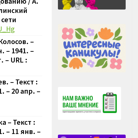
ованию / А.
алинский
 сети
IU_Hg
Колосов. –
 – 1941. –
 – URL :
в. – Текст :
 – 20 апр. –
 – Текст :
 – 11 янв. –