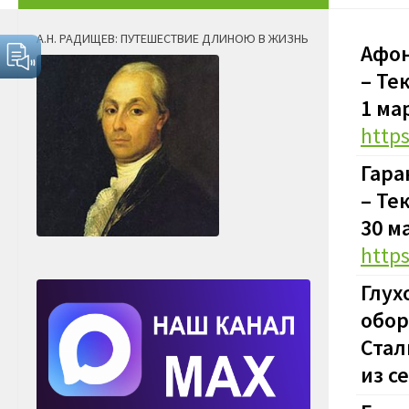
А.Н. РАДИЩЕВ: ПУТЕШЕСТВИЕ ДЛИНОЮ В ЖИЗНЬ
Афон
– Те
1 ма
http
Гара
– Те
30 м
http
Глух
обор
Стал
из с