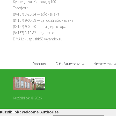
Кузнецк, ул. Кирова, д.100
Телефон:
(84157) 3-26-14 — абонемент
(84157) 9-00-59 — детский абонемент
(84157) 9-00-60 — зам. директора
(84157) 3-10-82 — директор
E-MAIL: kuzpushk58@yandex.ru
Главная
О библиотеке
Читателям
KuzBibliok © 2026.
KuzBibliok : Welcome !
Authorize