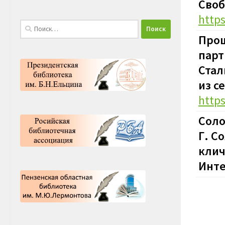
Своб
http
Найти:
Прош
парт
Стал
из с
http
Соло
Г. С
клич
Инте