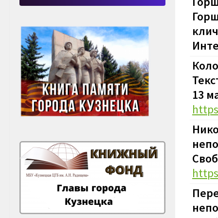
Горш
Горш
клич
Инте
Коло
Текс
13 м
http
Нико
непо
Своб
https
Пере
непо