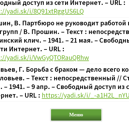
одный доступ из сети Интернет. – URL :
s://yadi.sk/i/8Q91xtRggUS6LQ
ин, В. Партбюро не руководит работой
групп / В. Прошин. – Текст : непосредст
инский клич. – 1941. – 21 мая. – Свобод
ети Интернет. – URL :
s://yadi.sk/i/VwGyQTORauQRhw
вьев, Г. Борьба с браком — дело всего к
оловьев. – Текст : непосредственный // 
. – 1941. – 9 апр. – Свободный доступ из 
рнет. – URL :
https://yadi.sk/i/_-a1H2L_nY
Меню