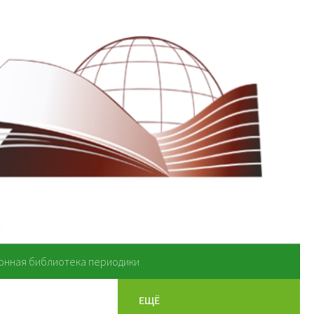
онная библиотека периодики
ЕЩЁ