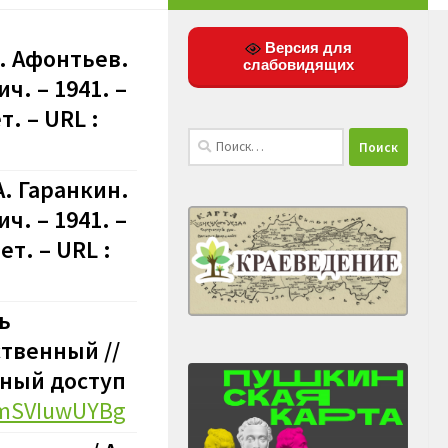
Версия для
. Афонтьев.
слабовидящих
ч. – 1941. –
. – URL :
Найти:
А. Гаранкин.
ч. – 1941. –
т. – URL :
ь
ственный //
одный доступ
0fmSVIuwUYBg