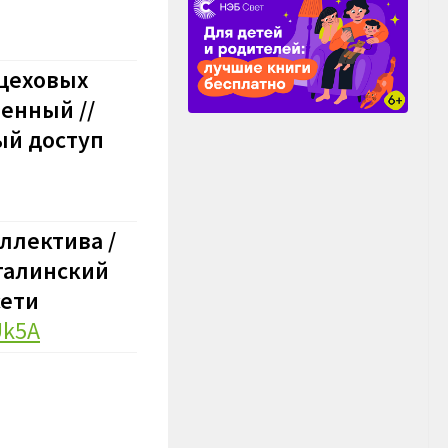
 цеховых
венный //
ный доступ
оллектива /
Сталинский
сети
Uk5A