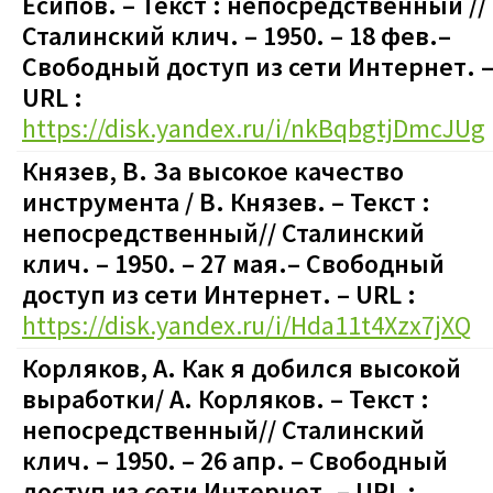
Есипов.
– Текст : непосредственный
//
Сталинский клич. – 1950. – 18 фев
.
–
Свободный доступ из сети Интернет. 
URL :
https://disk.yandex.ru/i/nkBqbgtjDmcJUg
Князев, В. За высокое качество
инструмента
/ В. Князев.
– Текст :
непосредственный
// Сталинский
клич. – 1950.
– 27 мая.
– Свободный
доступ из сети Интернет. – URL :
https://disk.yandex.ru/i/Hda11t4Xzx7jXQ
Корляков, А. Как я добился высокой
выработки
/ А. Корляков.
– Текст :
непосредственный
// Сталинский
клич. – 1950.
– 26 апр.
– Свободный
доступ из сети Интернет. – URL :