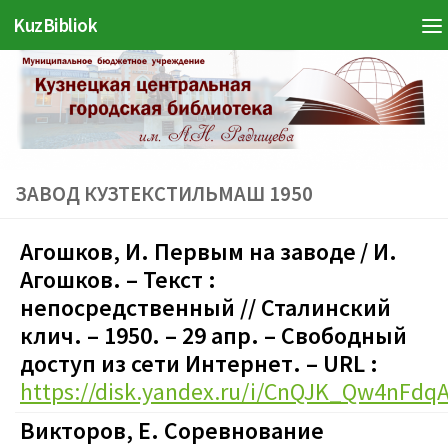
KuzBibliok
Перейти к содержимому
ЗАВОД КУЗТЕКСТИЛЬМАШ 1950
Агошков
, И. Первы
м на заводе
/ И.
Агошков.
–
Текст :
непосредственный
//
Сталинский
клич. – 1950.
– 29 апр.
– Свободный
доступ из сети Интернет. – URL :
https://disk.yandex.ru/i/CnQJK_Qw4nFdq
Викторов, Е. Соревнование