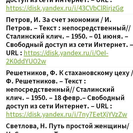
https://disk.yandex.ru/i/43CVbClRirjzGg
Петров, И. За счет экономии
/ И.
Петров.
– Текст : непосредственный
//
Сталинский клич. – 1950.
– 01 июня.
–
Свободный доступ из сети Интернет. 
URL :
https://disk.yandex.ru/i/OeI-
2K0ddYUO2w
Решетников, Ф. К стахановскому цеху
Ф. Решетников.
– Текст :
непосредственный
// Сталинский
клич. – 1950. – 18 февр.
– Свободный
доступ из сети Интернет. – URL :
https://disk.yandex.ru/i/7ny7EetXjYVzZw
Светлова, Н. Путь простой женщины
/