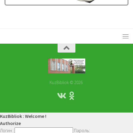
KuzBibliok © 2026.
KuzBibliok : Welcome !
Authorize
Логин :
Пароль: