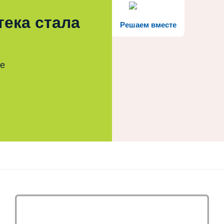
тека стала
Решаем вместе
те