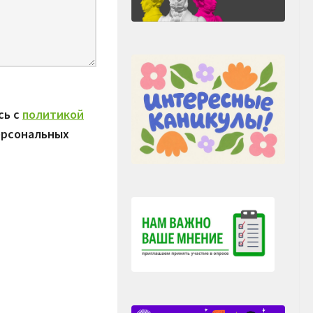
сь с
политикой
ерсональных