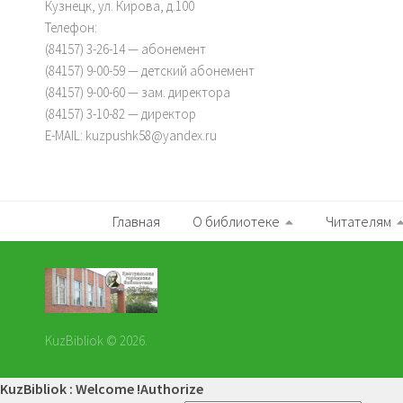
Кузнецк, ул. Кирова, д.100
Телефон:
(84157) 3-26-14 — абонемент
(84157) 9-00-59 — детский абонемент
(84157) 9-00-60 — зам. директора
(84157) 3-10-82 — директор
E-MAIL: kuzpushk58@yandex.ru
Главная
О библиотеке
Читателям
KuzBibliok © 2026.
KuzBibliok : Welcome !
Authorize