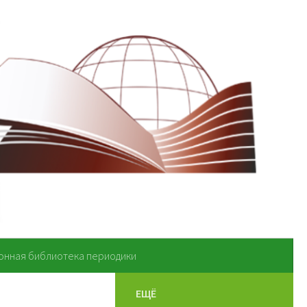
онная библиотека периодики
ЕЩЁ