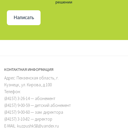
решении
Написать
КОНТАКТНАЯ ИНФОРМАЦИЯ
Адрес: Пензенская область, г.
Кузнецк, ул. Кирова, д.100
Телефон:
(84157) 3-26-14 — абонемент
(84157) 9-00-59 — детский абонемент
(84157) 9-00-60 — зам. директора
(84157) 3-10-82 — директор
E-MAIL: kuzpushk58@yandex.ru