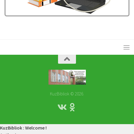
KuzBibliok © 2026.
KuzBibliok : Welcome !