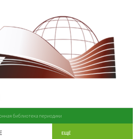
онная библиотека периодики
Е
ЕЩЁ