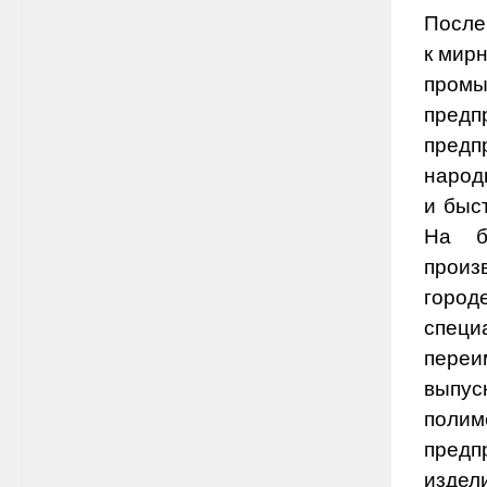
После
к мир
промы
предп
предп
народ
и быс
На б
произ
город
специ
переи
выпу
полим
предп
издел