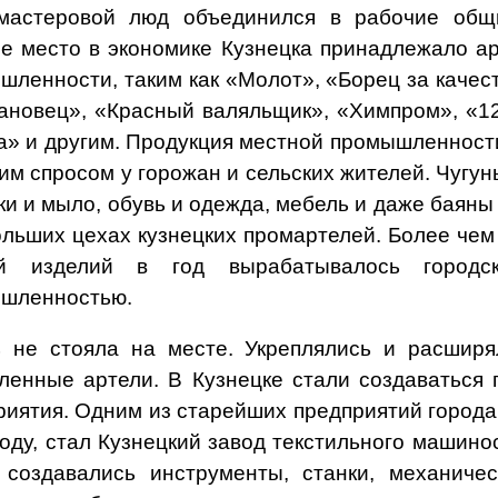
мастеровой люд объединился в рабочие общ
е место в экономике Кузнецка принадлежало а
шленности, таким как «Молот», «Борец за качест
ановец», «Красный валяльщик», «Химпром», «12
а» и другим. Продукция местной промышленност
им спросом у горожан и сельских жителей. Чугун
ки и мыло, обувь и одежда, мебель и даже баяны
ольших цехах кузнецких промартелей. Более чем
ей изделий в год вырабатывалось городск
шленностью.
 не стояла на месте. Укреплялись и расширя
ленные артели. В Кузнецке стали создаватьс
риятия. Одним из старейших предприятий города
году, стал Кузнецкий завод текстильного машино
 создавались инструменты, станки, механичес