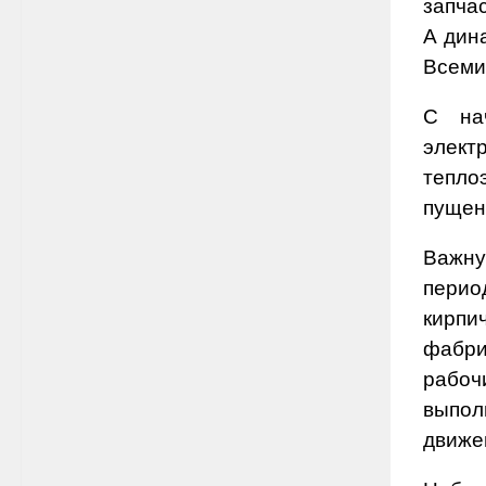
запча
А дин
Всеми
С на
элек
тепло
пущен
Важну
перио
кирпи
фабри
рабоч
выпол
движе