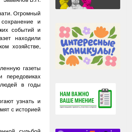
чати. Огромный
 сохранение и
ских событий и
азет находили
ом хозяйстве,
ленную газеты
и передовиках
 людей в годы
огают узнать и
омят с историей
енной судьбой