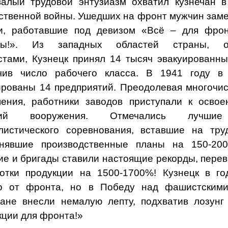
алый трудовой энтузиазм охватил кузнечан в
ственной войны. Ушедших на фронт мужчин за
и, работавшие под девизом «Всё – для фрон
ды!». Из западных областей страны, ок
тами, Кузнецк принял 14 тысяч эвакуированны
чив число рабочего класса. В 1941 году в
ированы 14 предприятий. Преодолевая многочи
ения, работники заводов приступали к освое
лий вооружения. Отмечались лучшие
листического соревнования, вставшие на тру
нявшие производственные планы на 150-20
ие и бригады ставили настоящие рекорды, пере
отки продукции на 1500-1700%! Кузнецк в г
о от фронта, но в Победу над фашистскими
чане внесли немалую лепту, подхватив лозун
кции для фронта!»