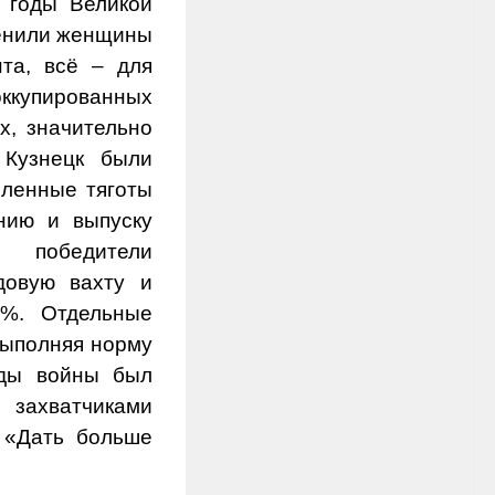
 годы Великой
менили женщины
та, всё – для
купированных
х, значительно
 Кузнецк были
сленные тяготы
нию и выпуску
 победители
довую вахту и
0%. Отдельные
выполняя норму
оды войны был
 захватчиками
г «Дать больше