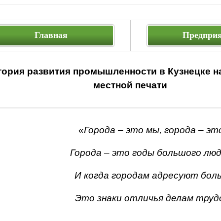
Главная
Предпри
тория развития промышленности в Кузнецке
н
местной печати
«Города – это мы, города – эт
Города – это годы большого л
И когда городам адресуют бол
Это знаки отличья делам труд