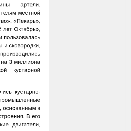
ины – артели.
ртелям местной
во», «Пекарь»,
 лет Октябрь»,
и пользовалась
ы и сковородки,
 производились
 на 3 миллиона
ой кустарной
лись кустарно-
я промышленные
, основанным в
строения. В его
кие двигатели,