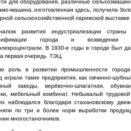
сти для оборудования, различные сельхозмашин
амо-машина, изготовленная здесь, получила Зол
рной сельскохозяйственной парижской выставке в
чалом развития индустриализации страны 
трификации города и возведении 
элекроцентрали. В 1930-е годы в городе был да
а первая очередь ТЭЦ.
ю роль в развитии промышленности города
д играли такие предприятия, как овчинно-шубны
чный заводы, верёвочно-шпагатная, обувн
ки, мебельный комбинат. Небывалый трудовой
их наблюдался благодаря стахановскому движ
няли по три и более норм выработки продукц
нии многостаночников.