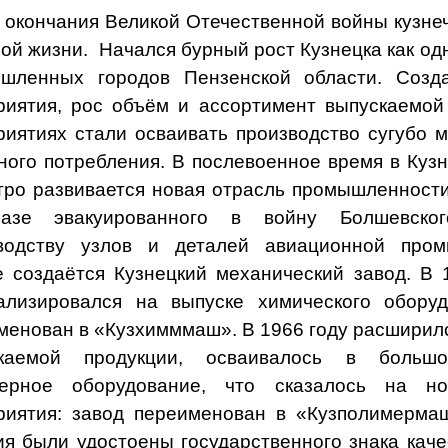
 окончания Великой Отечественной войны кузне
ной жизни. Начался бурный рост Кузнецка как од
шленных городов Пензенской области. Созд
риятия, рос объём и ассортимент выпускаемой
риятиях стали осваивать производство сугубо 
ного потребления. В послевоенное время в Кузн
тро развивается новая отрасль промышленности
азе эвакуированного в войну Болшевско
водству узлов и деталей авиационной про
е создаётся Кузнецкий механический завод. В 
ализировался на выпуске химического обору
менован в «Кузхимммаш». В 1966 году расширил
скаемой продукции, осваивалось в большо
ерное оборудование, что сказалось на но
риятия: завод переименован в «Кузполимерма
ия были удостоены государственного знака каче