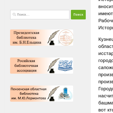
вносит
Найти:
имеют
Рабоч
Истори
Кузне
облас
исста
город
сапо
прои
произ
Горо
насч
башма
вот кт