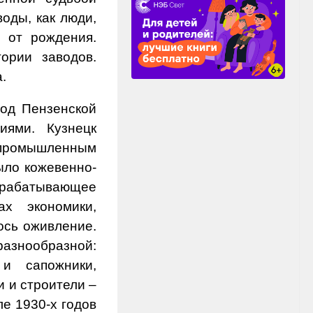
воды, как люди,
 от рождения.
ории заводов.
.
род Пензенской
ями. Кузнецк
-промышленным
ыло кожевенно-
абатывающее
х экономики,
ось оживление.
знообразной:
и сапожники,
 и строители –
ле 1930-х годов