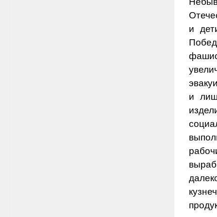
Небыв
Отече
и дет
Побе
фашис
увели
эваку
и лиш
изде
социа
выпол
рабоч
выраб
далек
кузне
проду