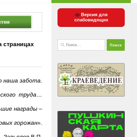
Версия для
слабовидящих
ятия
Найти:
а страницах
о наша забота.
юдского труда…
ьшие награды –
овых горожан».
Завьялов В.П.