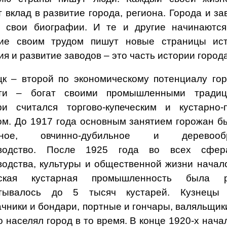
 вклад в развитие города, региона. Города и за
 свои биографии. И те и другие начинаются
ие своим трудом пишут новые страницы ист
я и развитие заводов – это часть истории города
цк – второй по экономическому потенциалу го
ти – богат своими промышленными традици
ри считался торгово-купеческим и кустарно
ом. До 1917 года основным занятием горожан б
жное, овчинно-дубильное и деревообр
зводство. После 1925 года во всех сфера
водства, культуры и общественной жизни начал
дская кустарная промышленность была ра
итывалось до 5 тысяч кустарей. Кузнецы 
чники и бондари, портные и гончары, валяльщики
о населял город в то время. В конце 1920-х нача