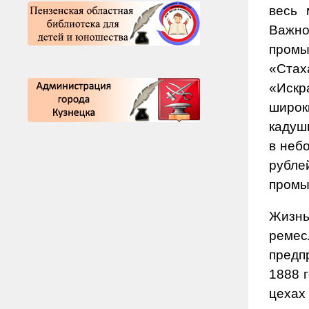
весь 
Важно
промы
«Стах
«Искр
широк
кадуш
в неб
рубл
промы
Жизнь
ремес
предп
1888 
цехах