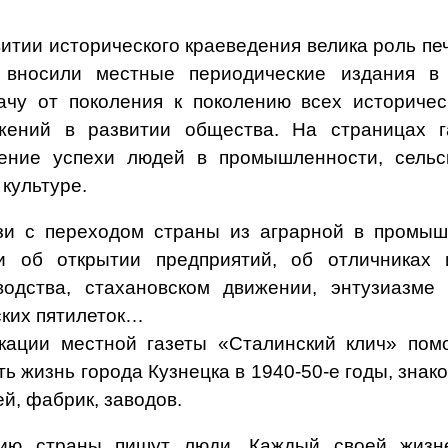
витии исторического краеведения велика роль пе
 вносили местные периодические издания в
ачу от поколения к поколению всех историче
жений в развитии общества. На страницах г
ение успехи людей в промышленности, сельск
 культуре.
зи с переходом страны из аграрной в промыш
и об открытии предприятий, об отличниках 
водства, стахановском движении, энтузиазме
ских пятилеток…
кации местной газеты «Сталинский клич» пом
ь жизнь города Кузнецка в 1940-50-е годы, знак
й, фабрик, заводов.
ию страны пишут люди. Каждый своей жизн