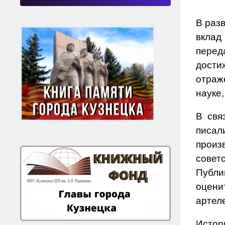
В раз
вклад
перед
дости
отраж
науке,
В свя
писал
произ
совет
Публи
оценит
артеле
Истор