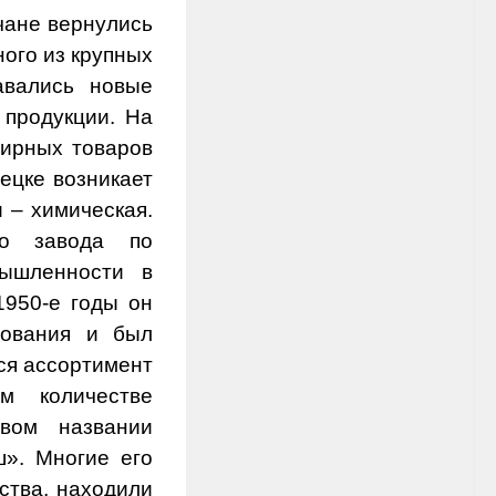
чане вернулись
ного из крупных
авались новые
 продукции. На
мирных товаров
ецке возникает
 – химическая.
го завода по
мышленности в
1950-е годы он
дования и был
ся ассортимент
м количестве
вом названии
ш». Многие его
ства, находили