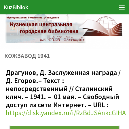
KuzBibliok
Перейти к содержимому
КОЖЗАВОД 1941
Драгунов, Д
. Заслуженная награда
/
Д. Егоров.
– Текст :
непосредственный
// Ст
али
нский
клич. – 1941
.
– 01 мая.
– Свободный
доступ из сети Интернет. – URL :
https://disk.yandex.ru/i/RzBdJSAnkcGIHA