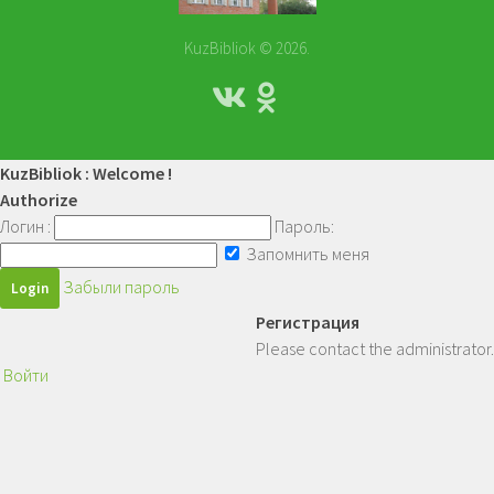
KuzBibliok © 2026.
KuzBibliok : Welcome !
Authorize
Логин :
Пароль:
Запомнить меня
Забыли пароль
Регистрация
Please contact the administrator.
Войти