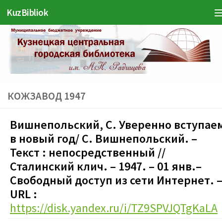
KuzBibliok
Перейти к содержимому
КОЖЗАВОД 1947
Вишнепольский
, С. Уверенно вступае
в новый год
/ С.
Вишнепольский.
–
Текст : непосредственный
//
Ст
али
нский клич. – 1947
.
– 01 янв.
–
Свободный доступ из сети Интернет. 
URL :
https://disk.yandex.ru/i/TZ9SPVJQTgKaLA