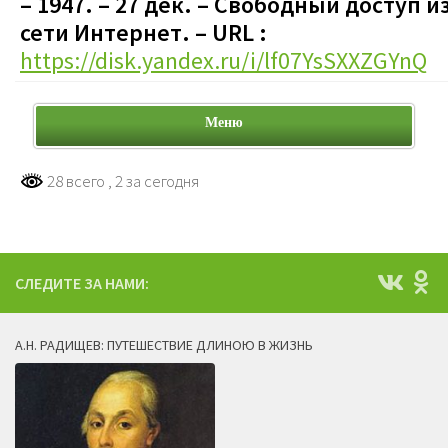
– 1947.
– 27 дек.
– Свободный доступ и
сети Интернет. – URL :
https://disk.yandex.ru/i/lf07YsSXXZGYnQ
Меню
28 всего
, 2 за сегодня
СЛЕДИТЕ ЗА НАМИ:
А.Н. РАДИЩЕВ: ПУТЕШЕСТВИЕ ДЛИНОЮ В ЖИЗНЬ