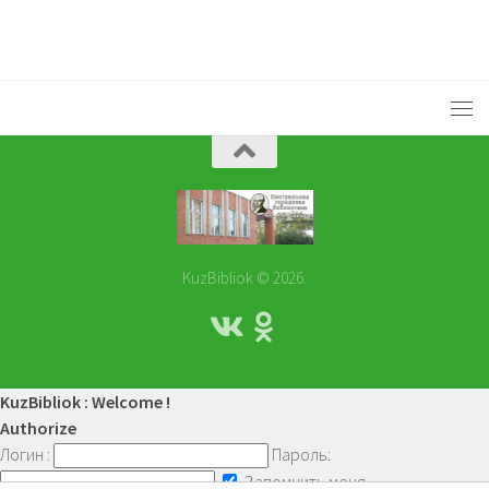
KuzBibliok © 2026.
KuzBibliok : Welcome !
Authorize
Логин :
Пароль:
Запомнить меня