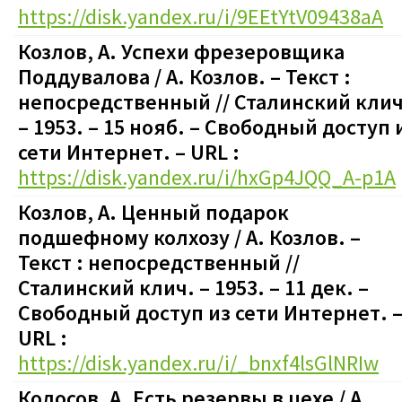
https://disk.yandex.ru/i/9EEtYtV09438aA
Козлов, А. Успехи фрезеровщика
Поддувалова / А. Козлов.
– Текст :
непосредственный
// Сталинский клич
– 1953. – 15 нояб.
–
Свободный доступ 
сети Интернет. – URL :
https://disk.yandex.ru/i/hxGp4JQQ_A-p1A
Козлов, А. Ценный подарок
подшефному колхозу / А. Козлов.
–
Текст : непосредственный
//
Сталинский клич. – 1953. – 11 дек.
–
Свободный доступ из сети Интернет. 
URL :
https://disk.yandex.ru/i/_bnxf4lsGlNRIw
Колосов, А. Есть резервы в цехе / А.