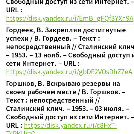
Свободный доступ из сети Интернет. 
URL :
https://disk.yandex.ru/i/EmB_gFQf3YXn9A
Гордеев, В. Закрепляя достигнутые
успехи / В. Гордеев.
– Текст :
непосредственный
// Сталинский клич
– 1953. – 13 нояб.
–
Свободный доступ 
сети Интернет. – URL :
https://disk.yandex.ru/i/gbDF2VOsDhZ7eA
Горшков, В. Вскрываю резервы на
своем рабочем месте / В. Горшков.
–
Текст : непосредственный
//
Сталинский клич. – 1953. – 03 июля.
–
Свободный доступ из сети Интернет. 
URL :
https://disk.yandex.ru/i/c8HxT-
TcPKUrzQ