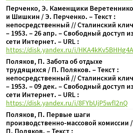
Перченко, Э. Каменщики Веретенник
и Шишкин / Э. Перченко.
– Текст :
непосредственный
// Сталинский клич
– 1953. – 26 апр.
–
Свободный доступ и
сети Интернет. – URL :
https://disk.yandex.ru/i/HKA4kKv5BHHg4
Поляков, П. Забота об отдыхе
трудящихся / П. Поляков.
– Текст :
непосредственный
// Сталинский клич
– 1953. – 09 дек.
–
Свободный доступ и
сети Интернет. – URL :
https://disk.yandex.ru/i/8FYbUjP5wfl2nQ
Поляков, П. Первые шаги
производственно-массовой комиссии /
П. Поляков.
– Текст :