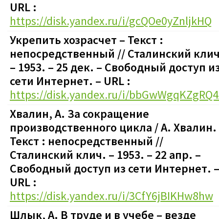
URL :
https://disk.yandex.ru/i/gcQOe0yZnljkHQ
Укрепить хозрасчет
– Текст :
непосредственный
// Сталинский клич
– 1953. – 25 дек.
–
Свободный доступ и
сети Интернет. – URL :
https://disk.yandex.ru/i/bbGwWgqKZgRQ
Хвалин, А. За сокращение
производственного цикла / А. Хвалин.
Текст : непосредственный
//
Сталинский клич. – 1953. – 22 апр.
–
Свободный доступ из сети Интернет. 
URL :
https://disk.yandex.ru/i/3CfY6jBIKHw8hw
Шлык, А. В труде и в учебе – везде