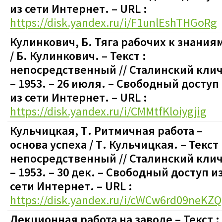
из сети Интернет. – URL :
https://disk.yandex.ru/i/F1unlEshTHGoRg
Кулинкович, Б. Тяга рабочих к знания
/ Б. Кулинкович.
– Текст :
непосредственный
// Сталинский клич
– 1953. – 26 июля.
–
Свободный доступ
из сети Интернет. – URL :
https://disk.yandex.ru/i/CMMtfKloiygjig
Кульчицкая, Т. Ритмичная работа –
основа успеха / Т. Кульчицкая.
– Текст 
непосредственный
// Сталинский клич
– 1953. – 30 дек.
–
Свободный доступ и
сети Интернет. – URL :
https://disk.yandex.ru/i/cWCw6rd09neKZQ
Лекционная работа на заводе
– Текст :