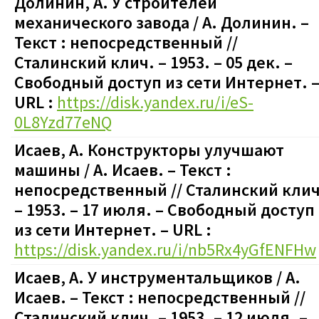
Долинин, А. У строителей
механического завода / А. Долинин.
–
Текст : непосредственный
//
Сталинский клич. – 1953. – 05 дек.
–
Свободный доступ из сети Интернет. 
URL :
https://disk.yandex.ru/i/eS-
0L8Yzd77eNQ
Исаев, А. Конструкторы улучшают
машины / А. Исаев.
– Текст :
непосредственный
// Сталинский клич
– 1953. – 17 июля.
–
Свободный доступ
из сети Интернет. – URL :
https://disk.yandex.ru/i/nb5Rx4yGfENFHw
Исаев, А. У инструментальщиков / А.
Исаев.
– Текст : непосредственный
//
Сталинский клич. – 1953. – 12 июля.
–