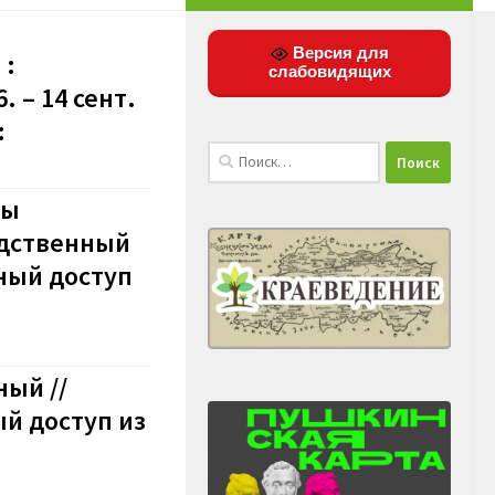
Версия для
 :
слабовидящих
 – 14 сент.
:
Найти:
вы
редственный
ный доступ
ный //
й доступ из