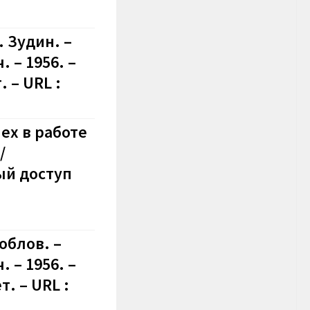
. Зудин. –
 – 1956. –
 – URL :
ех в работе
/
й доступ
облов. –
 – 1956. –
. – URL :