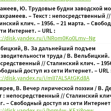
амеев, Ю. Трудовые будни заводской м
ахрамеев. – Текст : непосредственный //
инский клич. – 1956. – 21 марта.
–
Свобод
ети Интернет. – URL :
s://disk.yandex.ru/i/NRom0Ko0Lmv–Ng
бицкий, В. За дальнейший подъем
зводительности труда / В. Вельбицкий. –
средственный // Сталинский клич. – 1956
бодный доступ из сети Интернет. – URL 
s://disk.yandex.ru/i/mlI7ALSAtGKd8A
ярев, В. Вечер лирической поэзии / В. Д
т : непосредственный // Сталинский клич.
вг.
–
Свободный доступ из сети Интернет.
s://disk.yandex.ru/i/bqmAw–KEzi8oew