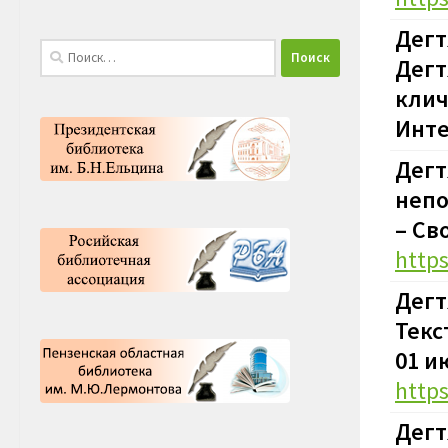
Дегт
Найти:
Дегт
клич
Инте
Дегт
непо
–
Сво
http
Дегт
Текс
01 и
http
Дегт