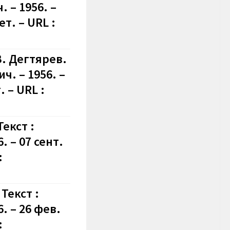
 – 1956. –
т. – URL :
В. Дегтярев.
ч. – 1956. –
 – URL :
Текст :
 – 07 сент.
:
Текст :
. – 26 фев.
: