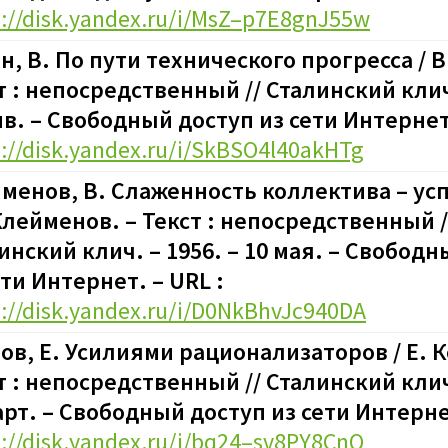
s://disk.yandex.ru/i/MsZ–p7E8gnJ55w
н, В. По пути технического прогресса / В
т : непосредственный // Сталинский клич.
нв.
–
Свободный доступ из сети Интернет.
s://disk.yandex.ru/i/SkBSO4l40akHTg
менов, В. Слаженность коллектива – усп
 Клейменов. – Текст : непосредственный /
инский клич. – 1956. – 10 мая.
–
Свободны
ети Интернет. – URL :
s://disk.yandex.ru/i/D0NkBhvJc940DA
ов, Е. Усилиями рационализаторов / Е. К
т : непосредственный // Сталинский клич.
арт.
–
Свободный доступ из сети Интернет
s://disk.yandex.ru/i/bq24–sv8PY8CnQ