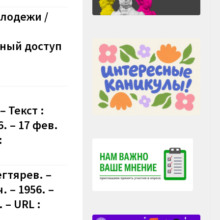
олодежи /
ный доступ
 Текст :
. – 17 фев.
:
егтярев. –
 – 1956. –
 – URL :