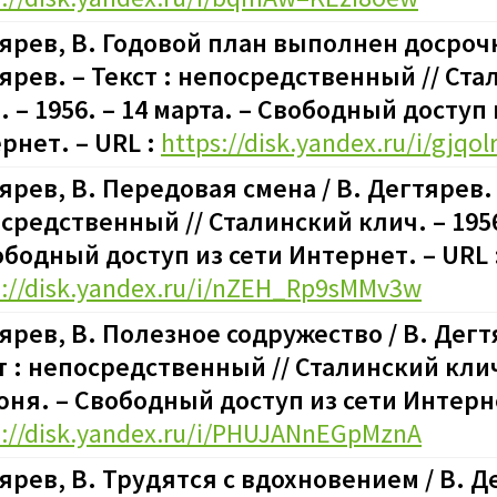
ярев, В. Годовой план выполнен досрочн
ярев. – Текст : непосредственный // Ст
. – 1956. – 14 марта.
–
Свободный доступ 
рнет. – URL :
https://disk.yandex.ru/i/gjqo
ярев, В. Передовая смена / В. Дегтярев. 
средственный // Сталинский клич. – 1956.
бодный доступ из сети Интернет. – URL 
s://disk.yandex.ru/i/nZEH_Rp9sMMv3w
ярев, В. Полезное содружество / В. Дегт
т : непосредственный // Сталинский клич.
юня.
–
Свободный доступ из сети Интерне
s://disk.yandex.ru/i/PHUJANnEGpMznA
ярев, В. Трудятся с вдохновением / В. Д