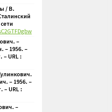
 / В.
 Сталинский
 сети
knsC2GTFDgbw
ович. –
 – 1956. –
 – URL :
Кулинкович.
ч. – 1956. –
 – URL :
ович. –