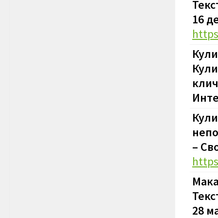
Текс
16 д
http
Кули
Кули
клич
Инте
Кули
непо
–
Сво
https
Мака
Текс
28 м