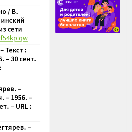
о / В.
алинский
из сети
lrf54kpIqw
– Текст :
 – 30 сент.
:
ярев. –
 – 1956. –
т. – URL :
егтярев. –