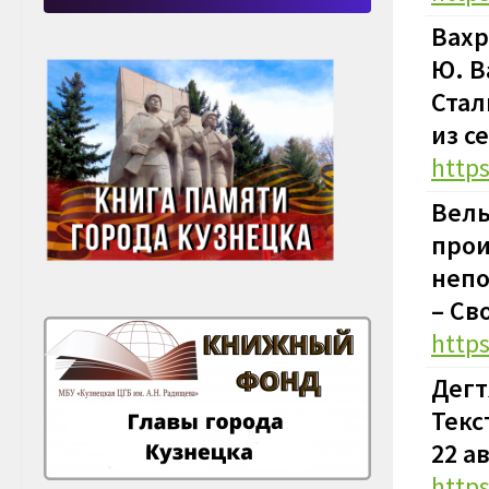
Вахр
Ю. В
Стал
из с
http
Вель
прои
непо
–
Сво
http
Дегт
Текс
22 а
http