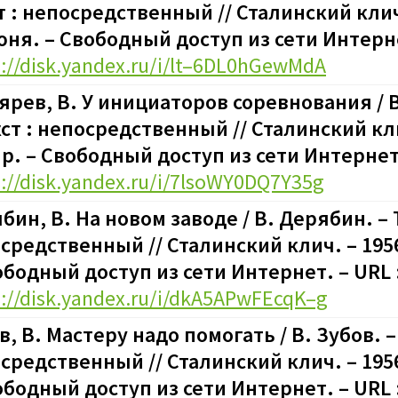
т : непосредственный // Сталинский клич.
юня.
–
Свободный доступ из сети Интерне
s://disk.yandex.ru/i/lt–6DL0hGewMdA
ярев, В. У инициаторов соревнования / 
кст : непосредственный // Сталинский кли
пр.
–
Свободный доступ из сети Интернет.
s://disk.yandex.ru/i/7lsoWY0DQ7Y35g
бин, В. На новом заводе / В. Дерябин. – 
средственный // Сталинский клич. – 1956.
бодный доступ из сети Интернет. – URL 
s://disk.yandex.ru/i/dkA5APwFEcqK–g
в, В. Мастеру надо помогать / В. Зубов. – 
средственный // Сталинский клич. – 1956
бодный доступ из сети Интернет. – URL 