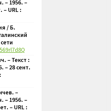
 – 1956. –
 – URL :
я / Б.
Сталинский
 сети
V569rl7d8Q
. – Текст :
 – 28 сент.
:
ичев. –
 – 1956. –
т. – URL :