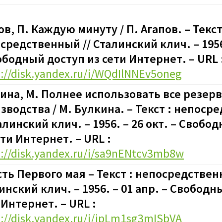
ов, П. Каждую минуту / П. Агапов. – Текст
средственный // Сталинский клич. – 1956.
бодный доступ из сети Интернет. – URL 
s://disk.yandex.ru/i/WQdIlNNEv5oneg
ина, М. Полнее использовать все резер
зводства / М. Булкина. – Текст : непос
талинский клич. – 1956. – 26 окт.
–
Свобод
ети Интернет. – URL :
s://disk.yandex.ru/i/sa9nENtcv3mb8w
сть Первого мая – Текст : непосредствен
инский клич. – 1956. – 01 апр.
–
Свободны
 Интернет. – URL :
s://disk.yandex.ru/i/ipLm1sg3mISbVA