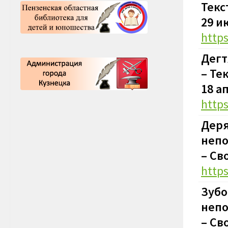
Текс
29 и
http
Дегт
– Те
18 а
http
Деря
непо
–
Сво
http
Зубо
непо
–
Сво