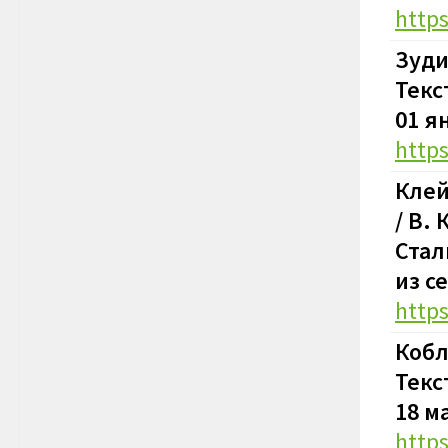
http
Зуди
Текс
01 я
http
Клей
/ В.
Стал
из с
http
Кобл
Текс
18 м
http