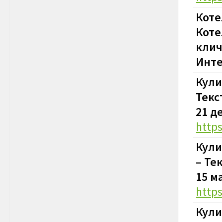
Коте
Коте
клич
Инте
Кули
Текс
21 д
http
Кули
– Те
15 м
http
Кули