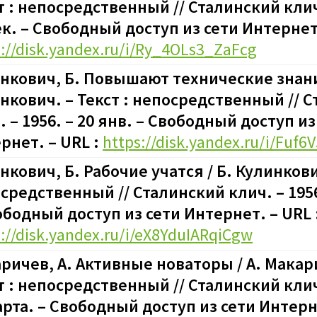
т : непосредственный // Сталинский клич.
ек.
–
Свободный доступ из сети Интернет.
s://disk.yandex.ru/i/Ry_4OLs3_ZaFcg
нкович, Б. Повышают технические знани
нкович. – Текст : непосредственный // 
. – 1956. – 20 янв.
–
Свободный доступ из
рнет. – URL :
https://disk.yandex.ru/i/Fuf6
нкович, Б. Рабочие учатся / Б. Кулинкович
средственный // Сталинский клич. – 1956.
бодный доступ из сети Интернет. – URL 
://disk.yandex.ru/i/eX8YduIARqiCgw
ричев, А. Активные новаторы / А. Макар
т : непосредственный // Сталинский клич.
арта.
–
Свободный доступ из сети Интерне