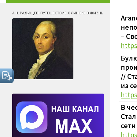
А.Н. РАДИЩЕВ: ПУТЕШЕСТВИЕ ДЛИНОЮ В ЖИЗНЬ
Агап
непо
–
Сво
http
Булк
прои
// С
из с
http
В че
Стал
сети
http