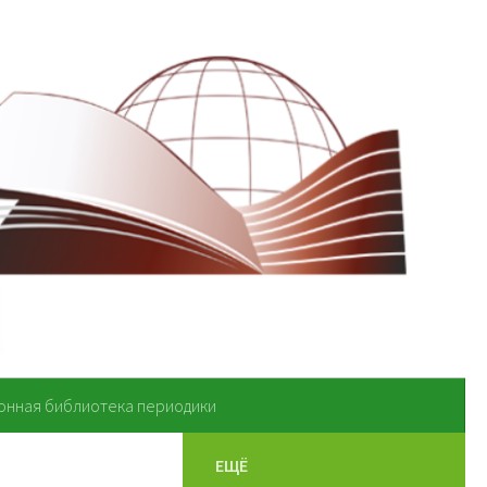
онная библиотека периодики
ЕЩЁ