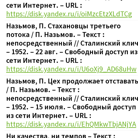
сети Интернет. – URL :
https://disk.yandex.ru/i/oiMzcEtzXLdTCg
Назьмов, П. Стахановцы третьего
потока / П. Назьмов. – Текст :
непосредственный // Сталинский клич
– 1952. – 22 авг.
–
Свободный доступ из
сети Интернет. – URL :
https://disk.yandex.ru/i/U6oXj9_AD68uHw
Назьмов, П. Цех продолжает отстават
/ П. Назьмов. – Текст :
непосредственный // Сталинский клич
– 1952. – 15 июля.
–
Свободный доступ
из сети Интернет. – URL :
https://disk.yandex.ru/i/EhQMkwTbjANjYA
Ни качества, ни темпов – Текст :