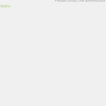
Please contact the administrator.
Войти