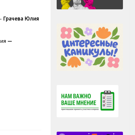
 —
Грачева Юлия
ния
—