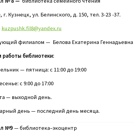
л № 8 —
библиотека семейного чтения
, г. Кузнецк, ул. Белинского, д. 150, тел. 3-23 -37.
:
kuzpushk.fil8@yandex.ru
ующий филиалом — Белова Екатерина Геннадьевна
 работы библиотеки:
льник — пятница: с 11:00 до 19:00
сенье: с 9:00 до 17:00
та — выходной день.
арный день — последний день месяца.
ал №9
— библиотека–
экоцентр