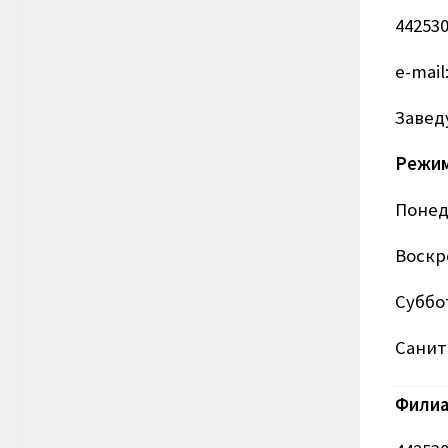
442530
e-mail
Завед
Режим
Понеде
Воскре
Суббо
Санит
Филиа