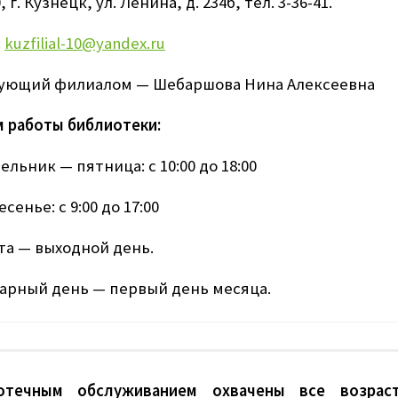
, г. Кузнецк, ул. Ленина, д. 234б, тел. 3-36-41.
:
kuzfilial-10@yandex.ru
ующий филиалом — Шебаршова Нина Алексеевна
 работы библиотеки:
льник — пятница: с 10:00 до 18:00
сенье: с 9:00 до 17:00
та — выходной день.
арный день — первый день месяца.
отечным обслуживанием охвачены все возраст