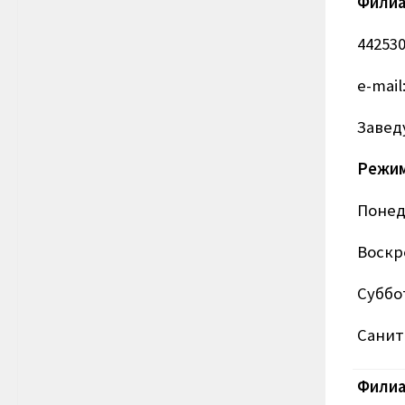
Филиа
442530
e-mail
Завед
Режим
Понеде
Воскре
Суббо
Санит
Фили