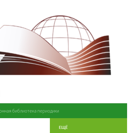
онная библиотека периодики
ЕЩЁ