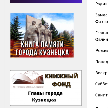
Радищ
Замес
Фаэто
Главн
Овчин
Режим
Понеде
Воскре
Суббо
Санит