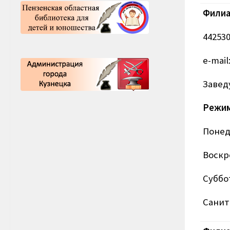
Филиа
442530
e-mail
Завед
Режим
Понеде
Воскре
Суббо
Санит