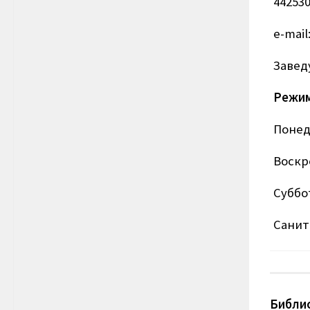
442530
e-mail
Завед
Режим
Понеде
Воскре
Суббо
Санит
Библи