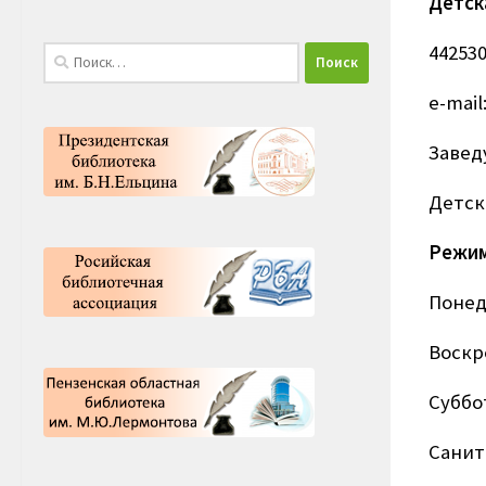
Детск
442530
Найти:
e-mai
Завед
Детск
Режим
Понеде
Воскре
Суббо
Санит