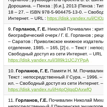
Дорошина. – Пенза : [б.и.], 2013 (Пенза : Тип
18 – 27. – ISBN 978-5-904475-13-0. – Свобод
Интернет. – URL :
https://disk.yandex.ru/i/CI
9.
Горланов, Г. Е.
Николай Почивалин : крити
биографический очерк / Г. Е. Горланов ; рецен
– Саратов : Приволжское книжное издательс
отделение, 1985. – 165, [2] с. – Текст : непос
Свободный доступ из сети Интернет. – URL :
https://disk.yandex.ru/i/3lI9k1tJCJYPpA
10.
Горланов, Г. Е.
Памяти Н. М. Почивалина / 
Текст : непосредственный // Сура. – 1996. – № 
ил. – Свободный доступ из сети Интернет. – U
https://disk.yandex.ru/i/H4pQjIqqDAxwfQ
11.
Горланов, Г.Е.
Почивалин Николай Михайл
непосредственный // Пензенская энциклопедия 