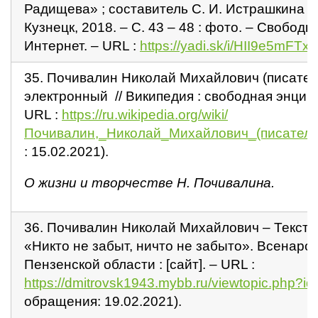
Радищева» ; составитель С. И. Истрашкина . – 
Кузнецк, 2018. – С. 43 – 48 : фото. – Свободн
Интернет. – URL :
https://yadi.sk/i/HII9e5mFTx_
35. Почивалин Николай Михайлович (писатель)
электронный // Википедия : свободная энцикло
URL :
https://ru.wikipedia.org/wiki/
Почивалин,_Николай_Михайлович_(писател
: 15.02.2021).
О жизни и творчестве Н. Почивалина.
36. Почивалин Николай Михайлович – Текст :
«Никто не забыт, ничто не забыто». Всенаро
Пензенской области : [сайт]. – URL :
https://dmitrovsk1943.mybb.ru/viewtopic.php?i
обращения: 19.02.2021).