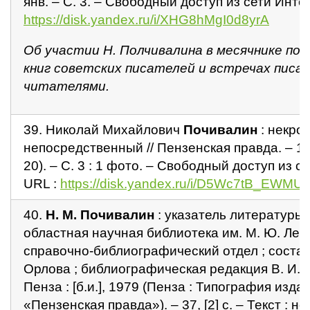
янв. – С. 3. – Свободный доступ из сети Интер
https://disk.yandex.ru/i/XHG8hMgI0d8yrA
Об участии Н. Полчивалина в месячнике по
книг советских писателей и встречах писа
читателями.
39. Николай Михайлович
Почивалин
: некрол
непосредственный // Пензенская правда. – 19
20). – С. 3 : 1 фото. – Свободный доступ из с
URL :
https://disk.yandex.ru/i/D5Wc7tB_EWMU
40.
Н. М. Почивалин
: указатель литературы 
областная научная библиотека им. М. Ю. Лер
справочно-библиографический отдел ; состав
Орлова ; библиографическая редакция В. И.
Пенза : [б.и.], 1979 (Пенза : Типография изда
«Пензенская правда»). – 37, [2] с. – Текст : 