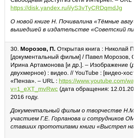
https://disk.yandex.ru/i/yS3vTyCRDqmdJg
О новой книге Н. Почивалина «Тёмные авгус
вышедшей в издательстве «Советский пис
30.
Морозов, П.
Открытая книга : Николай По
[документальный фильм] / Павел Морозов, С
Ирина Артамонова [и др.]. – Изображение (д
двухмерное) : видео. // YouTube : [видео-хости
«Пенза». – URL :
https://www.youtube.com/wat
v=1_eXT_mvRwc
(дата обращения: 12.01.2021
2016 году.
Документальный фильм о творчестве Н.М. 
участием Г.Е. Горланова и сотрудников ОМВ
ставших прототипами книги «Выстрел на о