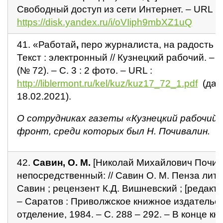
Свободный доступ из сети Интернет. – URL :
https://disk.yandex.ru/i/oVIiph9mbXZ1uQ
41. «Работай
,
перо журналиста, на радость и 
Текст : электронный // Кузнецкий рабочий. – 
(№ 72). – С. 3 : 2 фото. – URL :
http://liblermont.ru/kel/kuz/kuz17_72_1.pdf
(дат
18.02.2021).
О сотрудниках газеты «Кузнецкий рабочий»
фронт, среди которых был Н. Почивалин.
42.
Савин,
О. М.
[Николай Михайлович Почивал
непосредственный: // Савин О. М. Пенза лите
Савин ; рецензент К.Д. Вишневский ; [редакто
– Саратов : Приволжское книжное издательс
отделение, 1984. – С. 288 – 292. – В конце 