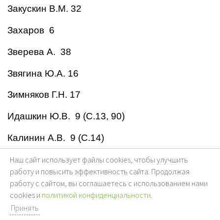
Закускин В.М. 32
Захаров 6
Зверева А. 38
Звягина Ю.А. 16
Зимняков Г.Н. 17
Идашкин Ю.В. 9 (С.13, 90)
Калинин А.В. 9 (С.14)
Карасев А.И. 32
Наш сайт использует файлы cookies, чтобы улучшить
работу и повысить эффективность сайта. Продолжая
Катков Н.И. 6, 17, 32, 38
работу с сайтом, вы соглашаетесь с использованием нами
cookies и
политикой конфиденциальности
.
Клестов И.В. 41
Принять