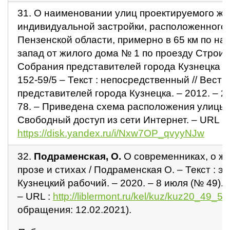
31. О наименовании улиц проектируемого жи
индивидуальной застройки, расположенного 
Пензенской области, примерно в 65 км по на
запад от жилого дома № 1 по проезду Строит
Собрания представителей города Кузнецка о
152-59/5 – Текст : непосредственный // Вест
представителей города Кузнецка. – 2012. – 28 
78. – Приведена схема расположения улицы 
Свободный доступ из сети Интернет. – URL :
https://disk.yandex.ru/i/Nxw7OP_qvyyNJw
32.
Подраменская, О.
О современниках, о жи
прозе и стихах / Подраменская О. – Текст : эл
Кузнецкий рабочий. – 2020. – 8 июля (№ 49). –
– URL :
http://liblermont.ru/kel/kuz/kuz20_49_5.
обращения: 12.02.2021).