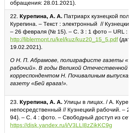
обращения: 28.01.2021).
22.
Курепина, А. А.
Патриарх кузнецкой полиг
Курепина. – Текст : электронный // Кузнецкий
– 26 февраля (№ 15). – С. 3 : 1 фото – URL :
http://liblermont.ru/kel/kuz/kuz20_15_5.pdf
(дат
19.02.2021).
О Н. П. Абрамове, полиграфисте газеты «К
рабочий». В годы Великой Отечественной в
корреспондентом Н. Почивалиным выпускал
газету «Бей врага!».
23.
Курепина, А. А.
Улицы в лицах. / А. Курепи
непосредственный // Кузнецкий рабочий. – 20
94). – С. 4 : фото. – Свободный доступ из сет
https://disk.yandex.ru/i/V3LLI8zZikKC9g