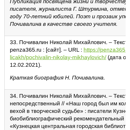
Публикация посвящена жизни и творчеству 
писателя, журналиста Г. Штурмина, отмет
году 70-летний юбилей. Поэт и прозаик упо
Почивалина в качестве своего учителя.
33. Почивалин Николай Михайлович. – Текст :
penza365.ru : [сайт]. – URL :
https://penza365.r
licakh/pochivalin-nikolay-mikhaylovich/
(дата об
12.02.2021).
Краткая биография Н. Почивалина.
34. Почивалин Николай Михайлович. – Текст 
непосредственный // «Наш город был им кол
вехой в творческой судьбе» : писатели Кузнец
биобиблиографический рекомендательный ук
«Кузнецкая центральная городская библиотек