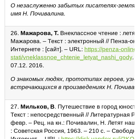
О незаслуженно забытых писателях-земляк
имя Н. Почивалина.
26.
Мажарова, Т.
Внеклассное чтение : летят 
Мажарова. – Текст : электронный // Пенза-онл
Интернете : [сайт]. – URL:
https://penza-online.
stati/vneklassnoe_chtenie_letyat_nashi_gody
. 
07.12. 2016.
О знакомых людях, прототипах героев, узн
встречающихся в произведениях Н. Почивал
27.
Мильков, В
. Путешествие в город юности 
Текст : непосредственный // Литературная Рос
февр. – Рец. на кн.: Почивалин, Н. Летят наши
: Советская Россия, 1963. – 210 с. – Свободн
Интернет. – URL :
https://disk.yandex.ru/i/3K