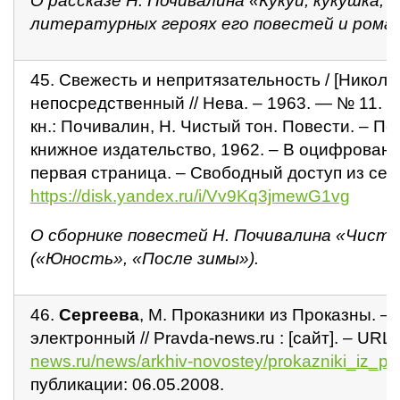
О рассказе Н. Почивалина «Кукуй, кукушка, 
литературных героях его повестей и роман
45. Свежесть и непритязательность / [Николин 
непосредственный // Нева. – 1963. — № 11. – 
кн.: Почивалин, Н. Чистый тон. Повести. – Пе
книжное издательство, 1962. – В оцифрован
первая страница. – Свободный доступ из сети
https://disk.yandex.ru/i/Vv9Kq3jmewG1vg
О сборнике повестей Н. Почивалина «Чист
(«Юность», «После зимы»).
46.
Сергеева
, М. Проказники из Проказны. – Т
электронный // Pravda-news.ru : [сайт]. – URL 
news.ru/news/arkhiv-novostey/prokazniki_iz_pr
публикации: 06.05.2008.