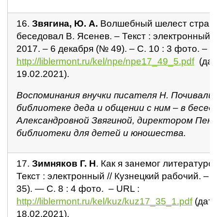
16.
Звягина, Ю. А.
Волшебный шелест страниц 
беседовал В. Ясенев. – Текст : электронный /
2017. – 6 декабря (№ 49). – С. 10 : 3 фото. – U
http://liblermont.ru/kel/npe/npe17_49_5.pdf
(дат
19.02.2021).
Воспоминания внучки писателя Н. Почивали
библиотеке деда и общении с ним – в бесед
Александровной Звягиной, директором Пен
библиотеки для детей и юношества.
17.
Зимняков Г. Н
. Как я занемог литературой
Текст : электронный // Кузнецкий рабочий. – 
35). — С. 8 : 4 фото. – URL :
http://liblermont.ru/kel/kuz/kuz17_35_1.pdf
(дата
18.02.2021).