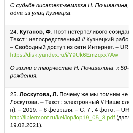
О судьбе писателя-земляка Н. Почивалина, 
одна из улиц Кузнецка.
24.
Кутанов, Ф
. Поэт нетерпеливого созидани
Текст : непосредственный // Кузнецкий рабочи
– Свободный доступ из сети Интернет. – URL 
https://disk.yandex.ru/i/Y9Uk6Emzqxx7Aw
О жизни и творчестве Н. Почивалина, к 50-л
рождения.
25.
Лоскутова, Л.
Почему же мы помним не вс
Лоскутова. – Текст : электронный // Наше сло
н). – 2019. – 8 февраля. – С. 7 : 4 фото. – URL 
http://liblermont.ru/kel/lop/lop19_05_3.pdf
(дата
19.02.2021).