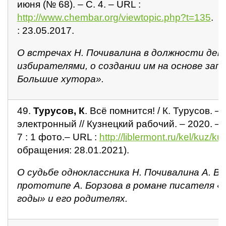
июня (№ 68). – С. 4. – URL :
http://www.chembar.org/viewtopic.php?t=135
. 
: 23.05.2017.
О встречах Н. Почивалина в должности деп
избирателями, о создании им на основе зап
Большие хутора».
49.
Турусов, К
. Всё помнится! / К. Турусов. – 
электронный // Кузнецкий рабочий. – 2020. – 1
7 : 1 фото.– URL :
http://liblermont.ru/kel/kuz/
обращения: 28.01.2021).
О судьбе одноклассника Н. Почивалина А. В.
прототипе А. Борзова в романе писателя 
годы» и его родителях.