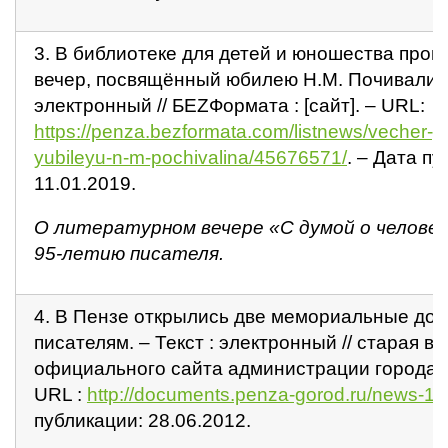
3. В библиотеке для детей и юношества про
вечер, посвящённый юбилею Н.М. Почивалина
электронный // БЕZФормата : [сайт]. – URL:
https://penza.bezformata.com/listnews/vecher-p
yubileyu-n-m-pochivalina/45676571/
. – Дата п
11.01.2019.
О литературном вечере «С думой о человек
95-летию писателя.
4. В Пензе открылись две мемориальные дос
писателям. – Текст : электронный // старая в
официального сайта администрации города Пе
URL :
http://documents.penza-gorod.ru/news-1-
публикации: 28.06.2012.