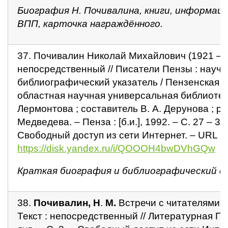
Биография Н. Почивалина, книги, информац
ВПП, карточка награждённого.
37. Почивалин Николай Михайлович (1921 – 19
непосредственный // Писатели Пензы : научн
библиографический указатель / Пензенская 
областная научная универсальная библиотек
Лермонтова ; составитель В. А. Дерунова ; ре
Медведева. – Пенза : [б.и.], 1992. – С. 27 – 30
Свободный доступ из сети Интернет. – URL :
https://disk.yandex.ru/i/QOOOH4bwDVhGQw
Краткая биография и библиографический сп
38.
Почивалин, Н
.
М.
Встречи с читателями /
Текст : непосредственный // Литературная Пен