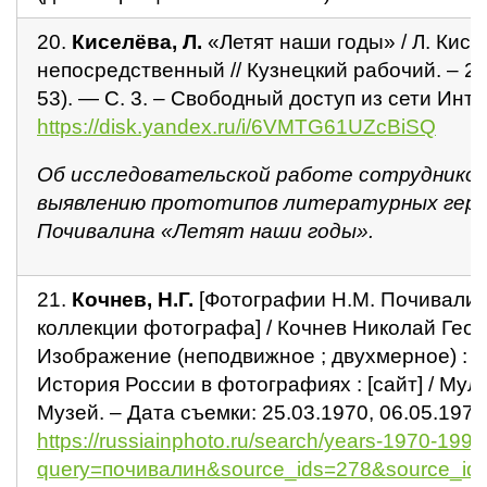
20.
Киселёва, Л.
«Летят наши годы» / Л. Кисел
непосредственный // Кузнецкий рабочий. – 2
53). — С. 3. – Свободный доступ из сети Инте
https://disk.yandex.ru/i/6VMTG61UZcBiSQ
Об исследовательской работе сотрудников
выявлению прототипов литературных геро
Почивалина «Летят наши годы».
21.
Кочнев, Н.Г.
[Фотографии Н.М. Почивалин
коллекции фотографа] / Кочнев Николай Геор
Изображение (неподвижное ; двухмерное) : э
История России в фотографиях : [сайт] / Му
Музей. – Дата съемки: 25.03.1970, 06.05.1970.
https://russiainphoto.ru/search/years-1970-1999
query=почивалин&source_ids=278&source_id