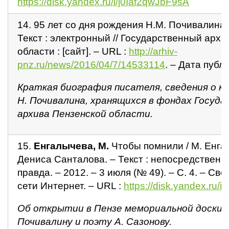
https://disk.yandex.ru/i/j0Iaf2qwJbF9sA
14. 95 лет со дня рождения Н.М. Почивалина 
Текст : электронный // Государственный арх
области : [сайт]. – URL :
http://arhiv-
pnz.ru/news/2016/04/7/14533114
. – Дата публ
Краткая биография писателя, сведения о к
Н. Почивалина, хранящихся в фондах Госуд
архива Пензенской области.
15.
Енгалычева, М.
Чтобы помнили / М. Енга
Дениса Санталова. – Текст : непосредственн
правда. – 2012. – 3 июля (№ 49). – С. 4. – Св
сети Интернет. – URL :
https://disk.yandex.ru
Об открытии в Пензе мемориальной доски 
Почивалину и поэту А. Сазонову.