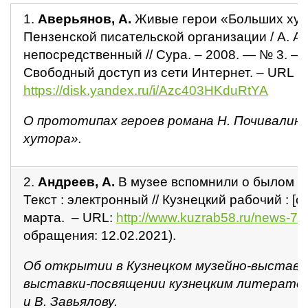
3.2 Указатель имен
1.
Аверьянов,
А.
Живые герои «Больших хуто
Пензенской писательской организации / А. Ав
3.3 Указатель произведений
непосредственный // Сура. – 2008. — № 3. – С.
Свободный доступ из сети Интернет. – URL :
https://disk.yandex.ru/i/Azc403HKduRtYA
О прототипах героев романа Н. Почивалин
хутора».
2.
Андреев, А.
В музее вспомнили о былом / 
Текст : электронный // Кузнецкий рабочий : [са
марта. – URL:
http://www.kuzrab58.ru/news-7-9
обращения: 12.02.2021).
Об открытии в Кузнецком музейно-выстав
выставки-посвящении кузнецким литератор
и В. Завьялову.