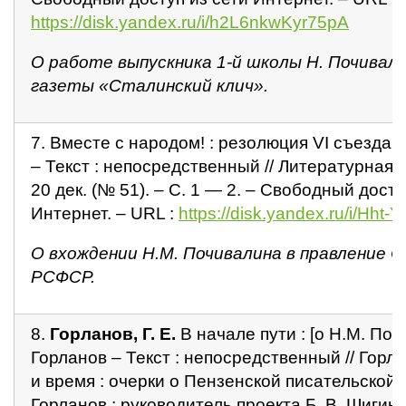
https://disk.yandex.ru/i/h2L6nkwKyr75pA
О работе выпускника 1-й школы Н. Почивали
газеты «Сталинский клич».
7. Вместе с народом! : резолюция VI съезда
– Текст : непосредственный // Литературная Р
20 дек. (№ 51). – С. 1 — 2. – Свободный досту
Интернет. – URL :
https://disk.yandex.ru/i/Hh
О вхождении Н.М. Почивалина в правление 
РСФСР.
8.
Горланов, Г. Е.
В начале пути : [о Н.М. Почи
Горланов – Текст : непосредственный // Горла
и время : очерки о Пензенской писательской о
Горланов ; руководитель проекта Б. В. Шигин ;