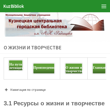
KuzBibliok
Перейти к содержимому
О ЖИЗНИ И ТВОРЧЕСТВЕ
На пути
Произведения
О жизни и
Главная
летящих
творчестве
лет
Навигация по странице
3.1 Ресурсы о жизни и
3.1 Ресурсы о жизни и творчестве
творчестве