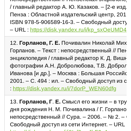
/ главный редактор А. Ю. Казаков. – [2-е изд., у
Пенза : Областной издательский центр, 2019. –
ISBN 978-5-906589-16-3. – Свободный доступ 
– URL :
https://disk.yandex.ru/i/kp_sxOeUMD4f
12.
Горланов, Г. Е.
Почивалин Николай Михайл
Горланов. – Текст : непосредственный // Пен
энциклопедия / главный редактор К. Д. Вишне
фотографии А.Н. Добролюбова, Т.В. Добролю
Иванова [и др.]. – Москва : Большая Российс
2001. – С. 494 : ил. – Свободный доступ из с
:
https://disk.yandex.ru/i/7dorP_WEN60dfg
13.
Горланов, Г
.
Е.
Смысл его жизни – в труде
дня рождения Н. М. Почивалина / Г. Горланов. 
непосредственный // Сура. – 2006. – № 2. – С.
Свободный доступ из сети Интернет. – URL :