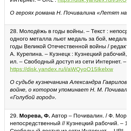
О героях романа Н. Почивалина «Летят наш
28. Молодёжь в годы войны. – Текст : непоср
одного металла льют медаль за бой, медаль з
годы Великой Отечественной войны / редакто
А. Курепина. – Кузнецк : Кузнецкий рабочий, 2
ил. – Свободный доступ из сети Интернет. – U
https://disk.yandex.ru/i/aWQyoO15Ikelxw
О судьбе кузнечанина Александра Гаврилова
войне, о котором упоминает Н. М. Почивали
«Голубой город».
29.
Морева, Ф.
Автор – Почивалин. / Ф. Морев
непосредственный // Кузнецкий рабочий. – 197
Свободный доступ из сети Интернет. – URL :