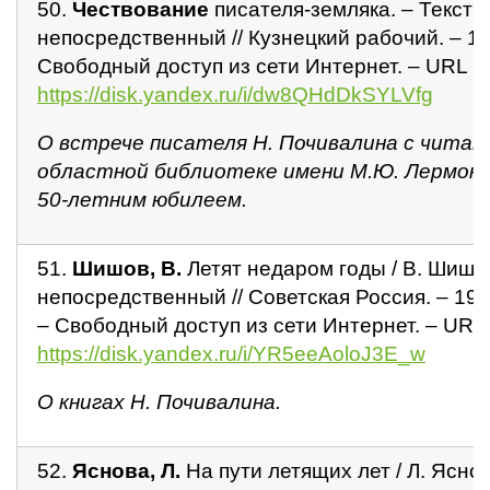
50.
Чествование
писателя-земляка. – Текст :
непосредственный // Кузнецкий рабочий. – 197
Свободный доступ из сети Интернет. – URL :
https://disk.yandex.ru/i/dw8QHdDkSYLVfg
О встрече писателя Н. Почивалина с читат
областной библиотеке имени М.Ю. Лермонто
50-летним юбилеем.
51.
Шишов,
В.
Летят недаром годы / В. Шишов.
непосредственный // Советская Россия. – 1965.
– Свободный доступ из сети Интернет. – URL 
https://disk.yandex.ru/i/YR5eeAoloJ3E_w
О книгах Н. Почивалина.
52.
Яснова, Л.
На пути летящих лет / Л. Яснова