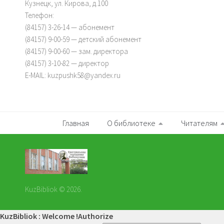
Кузнецк, ул. Кирова, д.100
Телефон:
(84157) 3-26-14 — абонемент
(84157) 9-00-59 — детский абонемент
(84157) 9-00-60 — зам. директора
(84157) 3-10-82 — директор
E-MAIL: kuzpushk58@yandex.ru
Главная
О библиотеке
Читателям
KuzBibliok © 2026.
KuzBibliok : Welcome !
Authorize