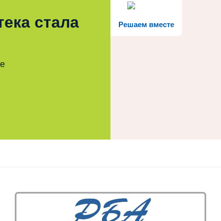
тека стала
Решаем вместе
те