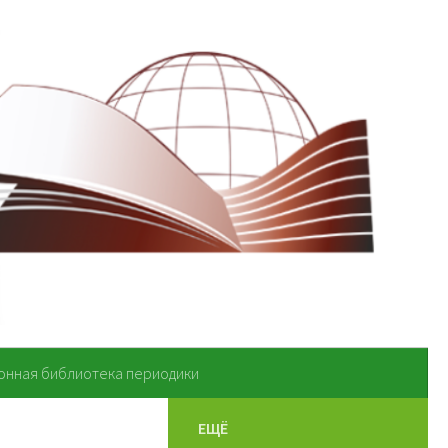
онная библиотека периодики
ЕЩЁ