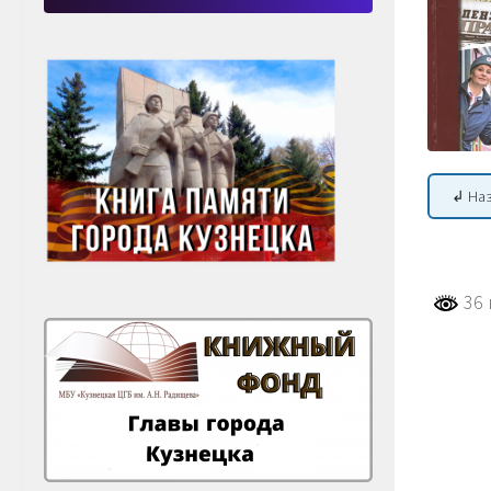
↲ На
36 