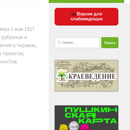
Версия для
слабовидящих
мера 1 мая 1917
 рубриках и
Найти:
ения о тиражах,
 проектах,
алистов.