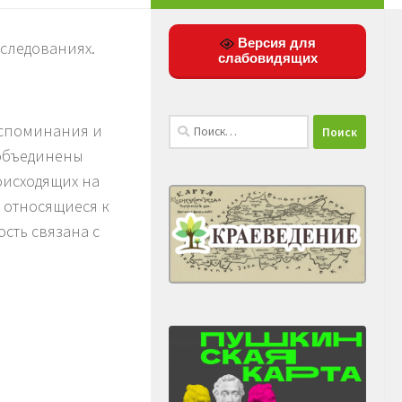
Версия для
сследованиях.
слабовидящих
Найти:
оспоминания и
 объединены
оисходящих на
 относящиеся к
ость связана с