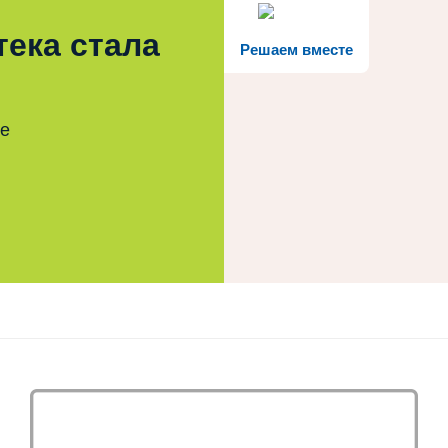
тека стала
Решаем вместе
те