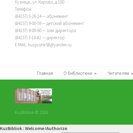
Кузнецк, ул. Кирова, д.100
Телефон:
(84157) 3-26-14 — абонемент
(84157) 9-00-59 — детский абонемент
(84157) 9-00-60 — зам. директора
(84157) 3-10-82 — директор
E-MAIL: kuzpushk58@yandex.ru
Главная
О библиотеке
Читателям
KuzBibliok © 2026.
KuzBibliok : Welcome !
Authorize