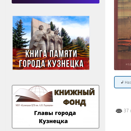
↲ На
37 