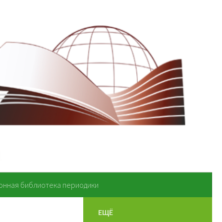
онная библиотека периодики
ЕЩЁ