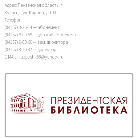
Любимая газета. – 2015. – 5 мая. — С.7.
Адрес: Пензенская область, г.
Кузнецк, ул. Кирова, д.100
документ
Телефон:
(84157) 3-26-14 — абонемент
(84157) 9-00-59 — детский абонемент
(84157) 9-00-60 — зам. директора
Смирнова, З. В труде и в боях [Текст] : об участ
(84157) 3-10-82 — директор
Отечественной войны П.М. Загарине, награждён
E-MAIL: kuzpushk58@yandex.ru
оборону Сталинграда» / З. Смирнова // Кузнецкий
7 авг. (№ 59). — С. 10
документ