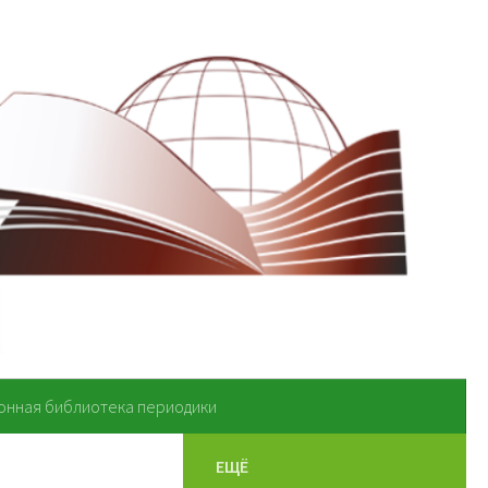
онная библиотека периодики
ЕЩЁ