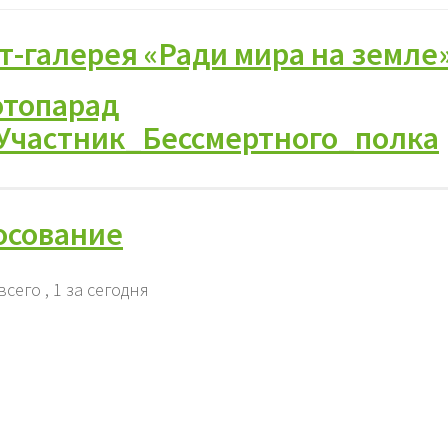
рт-галерея «Ради мира на земле
отопарад
Участник_Бессмертного_полка
осование
всего
, 1 за сегодня