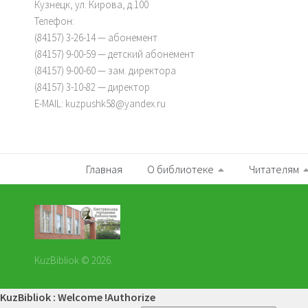
Кузнецк, ул. Кирова, д.100
Телефон:
(84157) 3-26-14 — абонемент
(84157) 9-00-59 — детский абонемент
(84157) 9-00-60 — зам. директора
(84157) 3-10-82 — директор
E-MAIL: kuzpushk58@yandex.ru
Главная
О библиотеке
Читателям
KuzBibliok © 2026.
KuzBibliok : Welcome !
Authorize