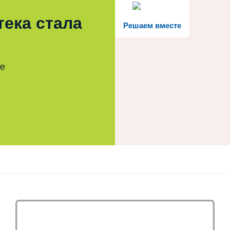
тека стала
Решаем вместе
те