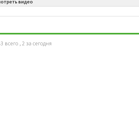
мотреть видео
3.1
3.2
3 всего
, 2 за сегодня
3.3
3.4
4.2
4.1