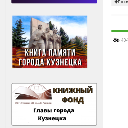
+ Пос
404