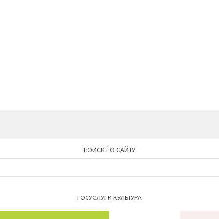
3.9
3.10
4.5
4.6
3.11
3.12
ПОИСК ПО САЙТУ
Найти:
ГОСУСЛУГИ КУЛЬТУРА
4.7
4.8