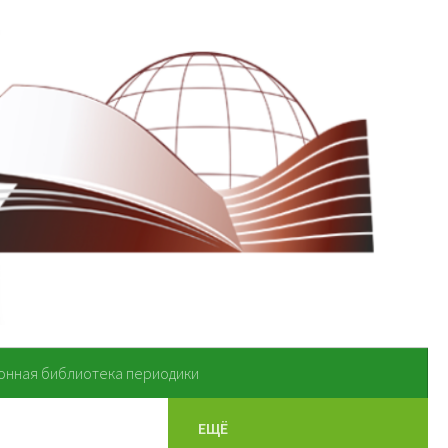
онная библиотека периодики
ЕЩЁ