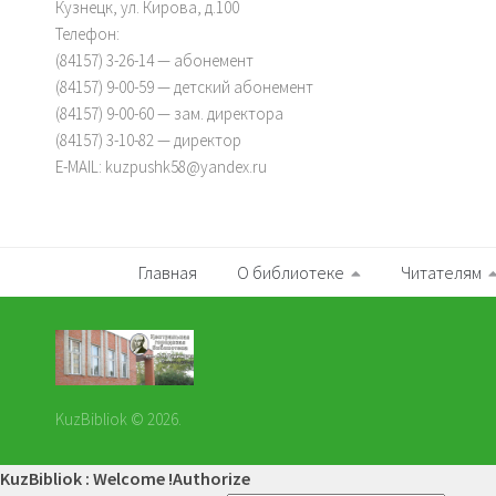
Кузнецк, ул. Кирова, д.100
Телефон:
(84157) 3-26-14 — абонемент
(84157) 9-00-59 — детский абонемент
(84157) 9-00-60 — зам. директора
(84157) 3-10-82 — директор
E-MAIL: kuzpushk58@yandex.ru
Главная
О библиотеке
Читателям
KuzBibliok © 2026.
KuzBibliok : Welcome !
Authorize