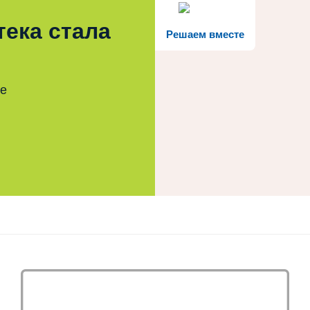
3.13
3.14
тека стала
Решаем вместе
те
3.15
3.16
4.9
4.10
3.17
3.18