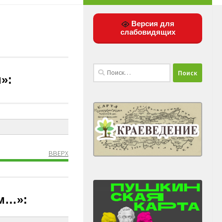
Версия для
слабовидящих
Найти:
»:
ВВЕРХ
им…»: