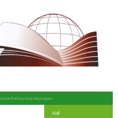
онная библиотека периодики
ЕЩЁ