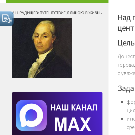
А.Н. РАДИЩЕВ: ПУТЕШЕСТВИЕ ДЛИНОЮ В ЖИЗНЬ
Над 
цент
Цель
Донест
города
с уваж
Зада
фор
ци
инф
сре