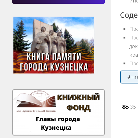
ин
Соде
Про
Про
док
кра
Про
↲ На
35 