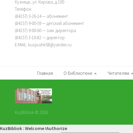
Кузнецк, ул. Кирова, д.100
Телефон:
(84157) 3-26-14 — абонемент
(84157) 9-00-59 — детский абонемент
(84157) 9-00-60 — зам. директора
(84157) 3-10-82 — директор
E-MAIL: kuzpushk58@yandex.ru
Главная
О библиотеке
Читателям
KuzBibliok © 2026.
KuzBibliok : Welcome !
Authorize