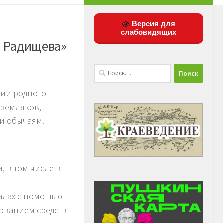
Версия для
слабовидящих
. Радищева»
Найти:
рии родного
 земляков,
 и обычаям.
 в том числе в
алах с помощью
ованием средств