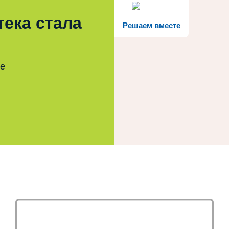
тека стала
Решаем вместе
те