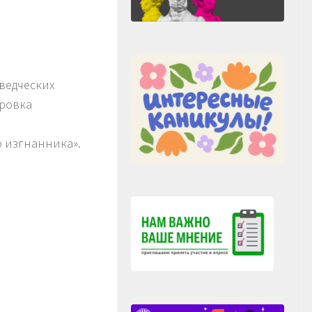
ведческих
фровка
о изгнанника».