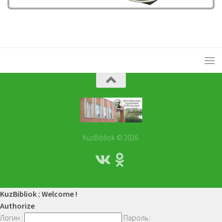
KuzBibliok © 2026.
KuzBibliok : Welcome !
Authorize
Логин :
Пароль: