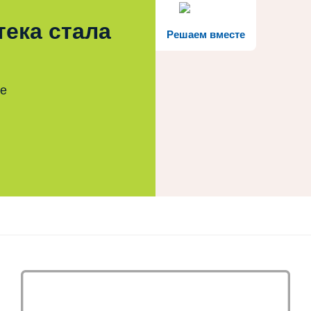
тека стала
Решаем вместе
те