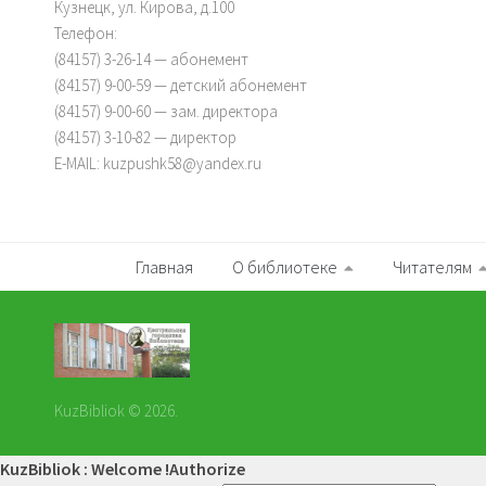
Кузнецк, ул. Кирова, д.100
Телефон:
(84157) 3-26-14 — абонемент
(84157) 9-00-59 — детский абонемент
(84157) 9-00-60 — зам. директора
(84157) 3-10-82 — директор
E-MAIL: kuzpushk58@yandex.ru
Главная
О библиотеке
Читателям
KuzBibliok © 2026.
KuzBibliok : Welcome !
Authorize