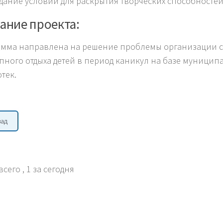
дание условий для раскрытия творческих способностей
ание проекта:
мма направлена на решение проблемы организации с
упного отдыха детей в период каникул на базе муницип
тек.
зад
всего
, 1 за сегодня