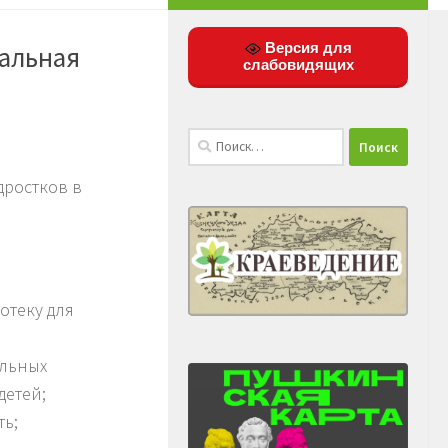
Версия для
ральная
слабовидящих
Найти:
дростков в
отеку для
альных
детей;
ь;