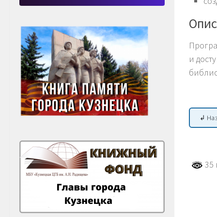
соз
Опис
Програ
и дост
библио
↲ На
35 