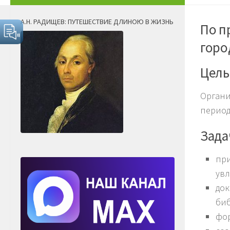
А.Н. РАДИЩЕВ: ПУТЕШЕСТВИЕ ДЛИНОЮ В ЖИЗНЬ
По п
горо
Цель
Органи
период
Зада
при
увл
док
биб
фор