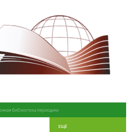
онная библиотека периодики
ЕЩЁ