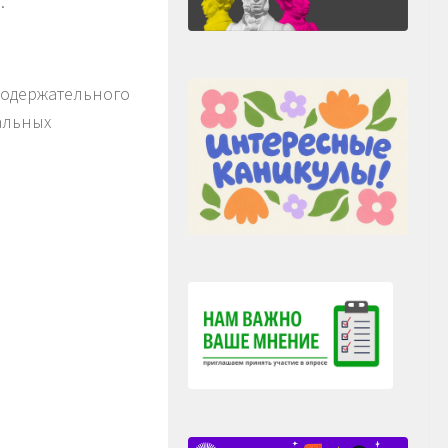
.
одержательного
альных