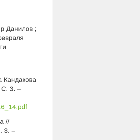
р Данилов ;
 февраля
ти
а Кандакова
С. 3. –
16_14.pdf
 //
 3. –