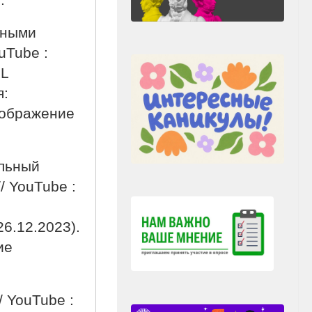
.
тными
uTube :
RL
я:
Изображение
ольный
/ YouTube :
26.12.2023).
ие
/ YouTube :