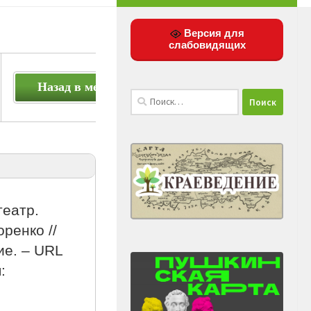
Версия для
слабовидящих
Назад в меню
Найти:
театр.
ренко //
ие. – URL
: