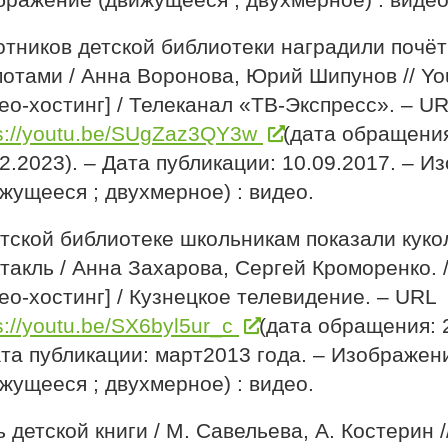
бражение (движущееся ; двухмерное) : видео
отников детской библиотеки наградили почё
мотами / Анна Воронова, Юрий Шипунов // Yo
ео-хостинг] / Телеканал «ТВ-Экспресс». – U
ps://youtu.be/SUgZaz3QY3w
(дата обращени
2.2023). – Дата публикации: 10.09.2017. – 
жущееся ; двухмерное) : видео.
етской библиотеке школьникам показали кук
такль / Анна Захарова, Сергей Кроморенко. /
ео-хостинг] / Кузнецкое телевидение. – URL
s://youtu.be/SX6byl5ur_c
(дата обращения: 
ата публикации: март2013 года. – Изображен
жущееся ; двухмерное) : видео.
 детской книги / М. Савельева, А. Костерин /