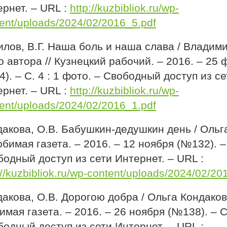
рнет. – URL :
http://kuzbibliok.ru/wp-
ent/uploads/2024/02/2016_5.pdf
лов, В.Г. Наша боль и наша слава / Владими
 автора // Кузнецкий рабочий. – 2016. – 25
). – С. 4 : 1 фото. – Свободный доступ из се
рнет. – URL :
http://kuzbibliok.ru/wp-
ent/uploads/2024/02/2016_1.pdf
дакова, О.В. Бабушкин-дедушкин день / Ольг
юбимая газета. – 2016. – 12 ноября (№132). – 
одный доступ из сети Интернет. – URL :
://kuzbibliok.ru/wp-content/uploads/2024/02/20
акова, О.В. Дорогою добра / Ольга Кондакова
мая газета. – 2016. – 26 ноября (№138). – С.
одный доступ из сети Интернет. – URL :