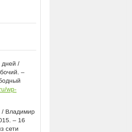
 дней /
бочий. –
ободный
.ru/wp-
м / Владимир
015. – 16
из сети