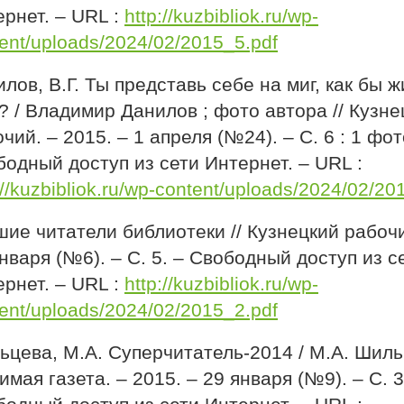
рнет. – URL :
http://kuzbibliok.ru/wp-
ent/uploads/2024/02/2015_5.pdf
лов, В.Г. Ты представь себе на миг, как бы 
? / Владимир Данилов ; фото автора // Кузне
чий. – 2015. – 1 апреля (№24). – С. 6 : 1 фот
одный доступ из сети Интернет. – URL :
://kuzbibliok.ru/wp-content/uploads/2024/02/20
ие читатели библиотеки // Кузнецкий рабочи
нваря (№6). – С. 5. – Свободный доступ из с
рнет. – URL :
http://kuzbibliok.ru/wp-
ent/uploads/2024/02/2015_2.pdf
цева, М.А. Суперчитатель-2014 / М.А. Шильц
мая газета. – 2015. – 29 января (№9). – С. 3