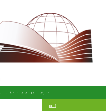
онная библиотека периодики
ЕЩЁ