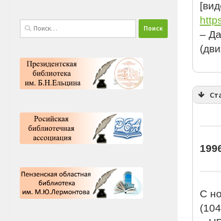
[вид
http
Найти:
– Да
(дви
Ст
199
С но
(104