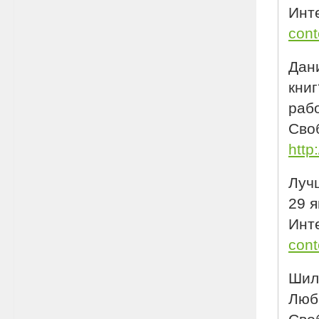
Инте
cont
Дани
книг
рабо
Своб
http
Лучш
29 я
Инте
cont
Шиль
Люби