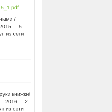
15_1.pdf
ными /
2015. – 5
уп из сети
руки книжки!
 – 2016. – 2
уп из сети