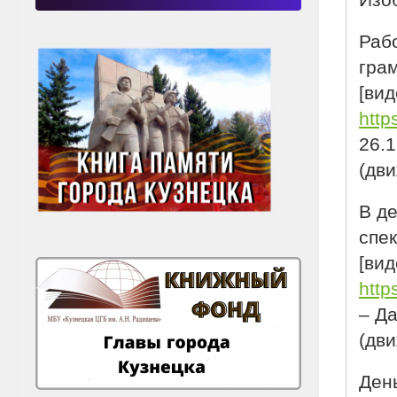
Изо
Раб
гра
[вид
htt
26.1
(дви
В д
спек
[вид
http
– Д
(дви
День