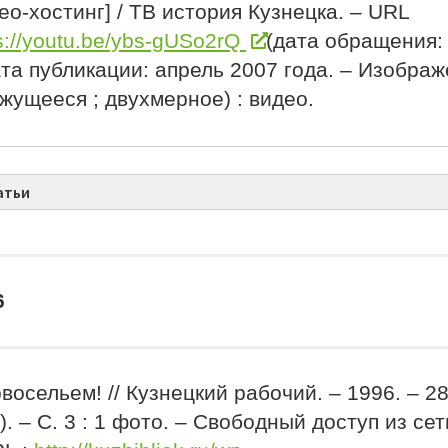
ео-хостинг] / ТВ история Кузнецка. – URL
s://youtu.be/ybs-gUSo2rQ
(дата обращения: 
та публикации: апрель 2007 года. – Изобра
жущееся ; двухмерное) : видео.
атьи
6
восельем! // Кузнецкий рабочий. – 1996. – 2
). – С. 3 : 1 фото. – Свободный доступ из се