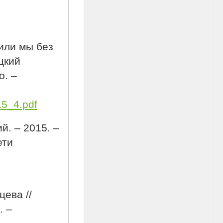
жили мы без
цкий
о. –
15_4.pdf
й. – 2015. –
ети
ева //
. –