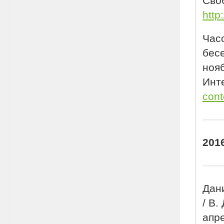
Своб
http
Час
бесе
нояб
Инте
cont
201
Дани
/ В.
апре