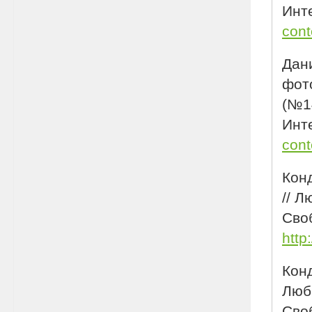
Инте
cont
Дани
фото
(№14
Инте
cont
Кон
// Л
Своб
http
Конд
Люби
Своб