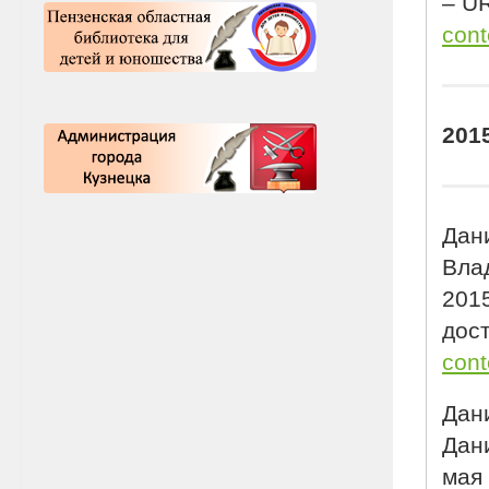
– U
cont
201
Дани
Влад
2015
дост
cont
Дани
Дани
мая 