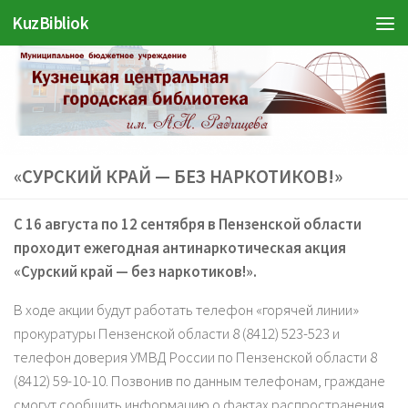
KuzBibliok
Перейти к содержимому
«СУРСКИЙ КРАЙ — БЕЗ НАРКОТИКОВ!»
С 16 августа по 12 сентября в Пензенской области
проходит ежегодная антинаркотическая акция
«Сурский край — без наркотиков!»
.
В ходе акции будут работать телефон «горячей линии»
прокуратуры Пензенской области 8 (8412) 523-523 и
телефон доверия УМВД России по Пензенской области 8
(8412) 59-10-10. Позвонив по данным телефонам, граждане
смогут сообщить информацию о фактах распространения,