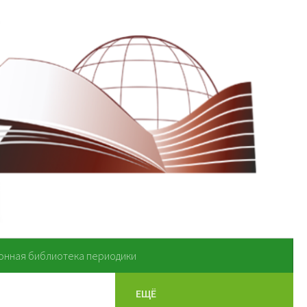
онная библиотека периодики
ЕЩЁ