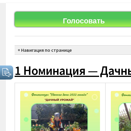
Голосовать
+ Навигация по странице
1 Номинация — Дачный урожай
1 Номинация — Дачн
2 Номинация — Причуды природы
3 Номинация — Утопая в цветах
4 Номинация — Лукошко грибника