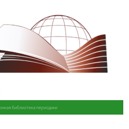
онная библиотека периодики