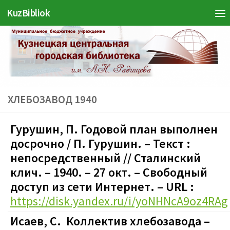
KuzBibliok
Перейти к содержимому
ХЛЕБОЗАВОД 1940
Гурушин, П. Годовой план выполнен
досрочно / П. Гурушин. – Текст :
непосредственный // Сталинский
клич. – 1940. – 27 окт. – Свободный
доступ из сети Интернет. – URL :
https://disk.yandex.ru/i/yoNHNcA9oz4RAg
Исаев, С. Коллектив хлебозавода –