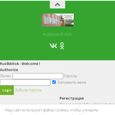
KuzBibliok © 2026.
KuzBibliok : Welcome !
Authorize
Логин :
Пароль:
Запомнить меня
Забыли пароль
Регистрация
Please contact the administrator.
Наш сайт использует файлы cookies, чтобы улучшить
Войти