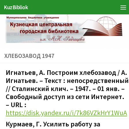
KuzBibliok
Перейти к содержимому
ХЛЕБОЗАВОД 1947
Игнатьев, А. Построим хлебозавод / А.
Игнатьев. – Текст : непосредственный
// Сталинский клич. – 1947. – 01 янв.
–
Свободный доступ из сети Интернет.
– URL :
https://disk.yandex.ru/i/7k86VZkHrY1WuA
Курмаев, Г. Усилить работу за