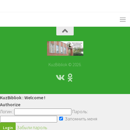
KuzBibliok © 2026.
KuzBibliok : Welcome !
Authorize
Логин :
Пароль:
Запомнить меня
Забыли пароль