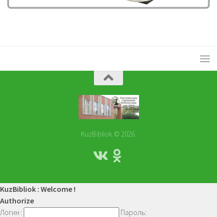
KuzBibliok © 2026.
KuzBibliok : Welcome !
Authorize
Логин :
Пароль: